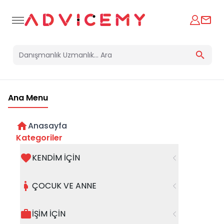
Ana Menu
Anasayfa
Kategoriler
KENDİM İÇİN
Bir hata oluştu
ÇOCUK VE ANNE
Beklenmedik bir hata oluştu, işleminizi şuanda
gerçekleştiremiyoruz. Hatanın devam etmesi
İŞİM İÇİN
halinde whatsapp hattımızdan iletişime