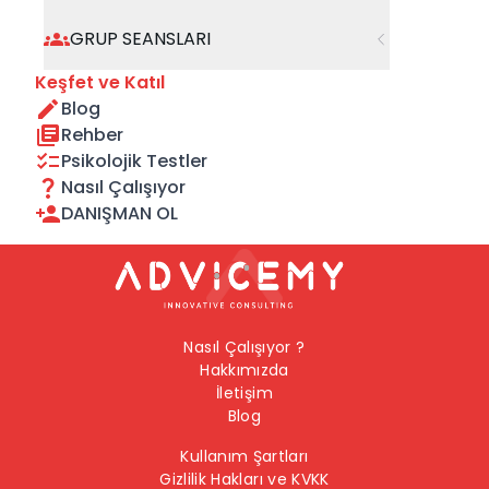
geçebilirsiniz.
GRUP SEANSLARI
Önceki Sayfaya Dön
Keşfet ve Katıl
Blog
Ana Sayfaya Dön
Rehber
Psikolojik Testler
Nasıl Çalışıyor
DANIŞMAN OL
Nasıl Çalışıyor ?
Hakkımızda
İletişim
Blog
Kullanım Şartları
Gizlilik Hakları ve KVKK