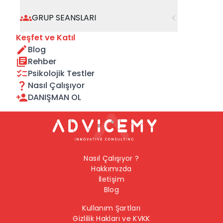
geçebilirsiniz.
GRUP SEANSLARI
Önceki Sayfaya Dön
Keşfet ve Katıl
Blog
Ana Sayfaya Dön
Rehber
Psikolojik Testler
Nasıl Çalışıyor
DANIŞMAN OL
Nasıl Çalışıyor ?
Hakkımızda
İletişim
Blog
Kullanım Şartları
Gizlilik Hakları ve KVKK