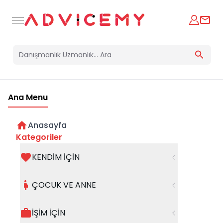
Ana Menu
Anasayfa
Kategoriler
KENDİM İÇİN
Bir hata oluştu
ÇOCUK VE ANNE
Beklenmedik bir hata oluştu, işleminizi şuanda
gerçekleştiremiyoruz. Hatanın devam etmesi
İŞİM İÇİN
halinde whatsapp hattımızdan iletişime