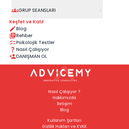
geçebilirsiniz.
GRUP SEANSLARI
Önceki Sayfaya Dön
Keşfet ve Katıl
Blog
Ana Sayfaya Dön
Rehber
Psikolojik Testler
Nasıl Çalışıyor
DANIŞMAN OL
Nasıl Çalışıyor ?
Hakkımızda
İletişim
Blog
Kullanım Şartları
Gizlilik Hakları ve KVKK