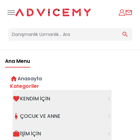
Ana Menu
Anasayfa
Kategoriler
KENDİM İÇİN
Bir hata oluştu
ÇOCUK VE ANNE
Beklenmedik bir hata oluştu, işleminizi şuanda
gerçekleştiremiyoruz. Hatanın devam etmesi
İŞİM İÇİN
halinde whatsapp hattımızdan iletişime