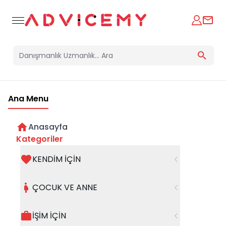
Ana Menu
Anasayfa
Kategoriler
KENDİM İÇİN
Bir hata oluştu
ÇOCUK VE ANNE
Beklenmedik bir hata oluştu, işleminizi şuanda
gerçekleştiremiyoruz. Hatanın devam etmesi
İŞİM İÇİN
halinde whatsapp hattımızdan iletişime