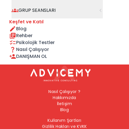
geçebilirsiniz.
GRUP SEANSLARI
Önceki Sayfaya Dön
Keşfet ve Katıl
Blog
Ana Sayfaya Dön
Rehber
Psikolojik Testler
Nasıl Çalışıyor
DANIŞMAN OL
Nasıl Çalışıyor ?
Hakkımızda
İletişim
Blog
Kullanım Şartları
Gizlilik Hakları ve KVKK