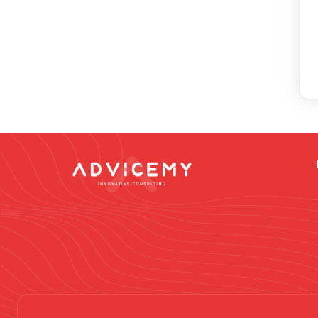
Dikkat -
Online da
vermek gibi düşün