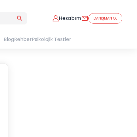
Hesabım
DANIŞMAN OL
Blog
Rehber
Psikolojik Testler