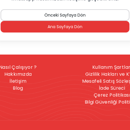
Önceki Sayfaya Dön
Ana Sayfaya Dön
Nasıl Çalışıyor ?
Kullanım Şartlar
Hakkımızda
Gizlilik Hakları ve 
İletişim
Mesafeli Satış Sözl
Blog
İade Süreci
Çerez Politikas
Bilgi Güvenliği Polit
nışmanlık hizmeti, herkese uygun bir hizmet değildir. İntihar
celere sahipseniz, sitedeki hizmetler size uygun olmayabilir