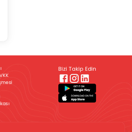
ı
Bizi Takip Edin
KVKK
eşmesi
ı
ikası
 veya kendine zarar
. Bu durumdaysanız