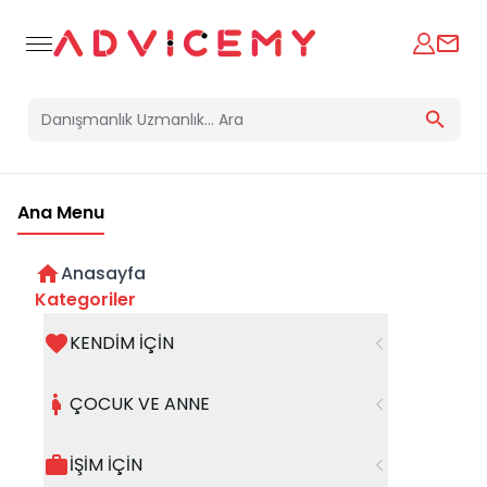
Ana Menu
Anasayfa
Kategoriler
KENDİM İÇİN
Bir hata oluştu
ÇOCUK VE ANNE
Beklenmedik bir hata oluştu, işleminizi şuanda
gerçekleştiremiyoruz. Hatanın devam etmesi
İŞİM İÇİN
halinde whatsapp hattımızdan iletişime