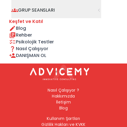
geçebilirsiniz.
GRUP SEANSLARI
Önceki Sayfaya Dön
Keşfet ve Katıl
Blog
Ana Sayfaya Dön
Rehber
Psikolojik Testler
Nasıl Çalışıyor
DANIŞMAN OL
Nasıl Çalışıyor ?
Hakkımızda
İletişim
Blog
Kullanım Şartları
Gizlilik Hakları ve KVKK