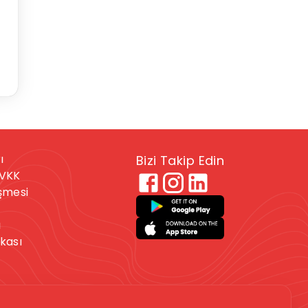
ı
Bizi Takip Edin
KVKK
eşmesi
ı
ikası
 veya kendine zarar
. Bu durumdaysanız