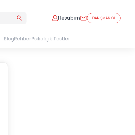
Hesabım
DANIŞMAN OL
Blog
Rehber
Psikolojik Testler