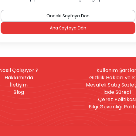
Önceki Sayfaya Dön
Ana Sayfaya Dön
Nasıl Çalışıyor ?
Kullanım Şartlar
Hakkımızda
Gizlilik Hakları ve 
İletişim
Mesafeli Satış Sözl
Blog
İade Süreci
Çerez Politikas
Bilgi Güvenliği Polit
nışmanlık hizmeti, herkese uygun bir hizmet değildir. İntihar
celere sahipseniz, sitedeki hizmetler size uygun olmayabilir