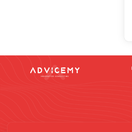
Dikkat -
Online da
vermek gibi düşün