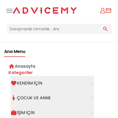
Ana Menu
Anasayfa
Kategoriler
KENDİM İÇİN
Bir hata oluştu
ÇOCUK VE ANNE
Beklenmedik bir hata oluştu, işleminizi şuanda
gerçekleştiremiyoruz. Hatanın devam etmesi
İŞİM İÇİN
halinde whatsapp hattımızdan iletişime