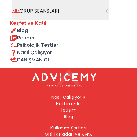
geçebilirsiniz.
GRUP SEANSLARI
Önceki Sayfaya Dön
Keşfet ve Katıl
Blog
Ana Sayfaya Dön
Rehber
Psikolojik Testler
Nasıl Çalışıyor
DANIŞMAN OL
Nasıl Çalışıyor ?
Hakkımızda
İletişim
Blog
Kullanım Şartları
Gizlilik Hakları ve KVKK