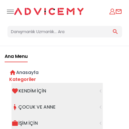
Ana Menu
Anasayfa
Kategoriler
KENDİM İÇİN
Bir hata oluştu
ÇOCUK VE ANNE
Beklenmedik bir hata oluştu, işleminizi şuanda
gerçekleştiremiyoruz. Hatanın devam etmesi
İŞİM İÇİN
halinde whatsapp hattımızdan iletişime