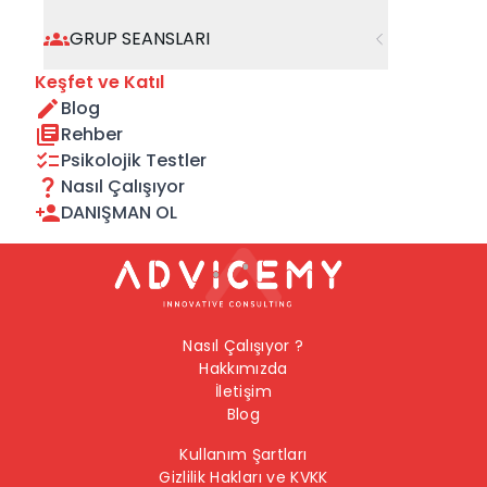
geçebilirsiniz.
GRUP SEANSLARI
Önceki Sayfaya Dön
Keşfet ve Katıl
Blog
Ana Sayfaya Dön
Rehber
Psikolojik Testler
Nasıl Çalışıyor
DANIŞMAN OL
Nasıl Çalışıyor ?
Hakkımızda
İletişim
Blog
Kullanım Şartları
Gizlilik Hakları ve KVKK