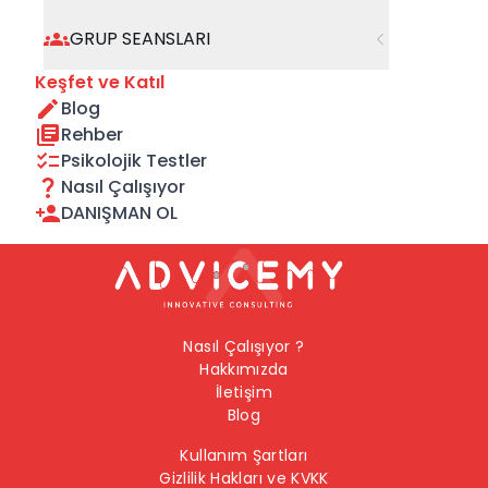
geçebilirsiniz.
GRUP SEANSLARI
Önceki Sayfaya Dön
Keşfet ve Katıl
Blog
Ana Sayfaya Dön
Rehber
Psikolojik Testler
Nasıl Çalışıyor
DANIŞMAN OL
Nasıl Çalışıyor ?
Hakkımızda
İletişim
Blog
Kullanım Şartları
Gizlilik Hakları ve KVKK