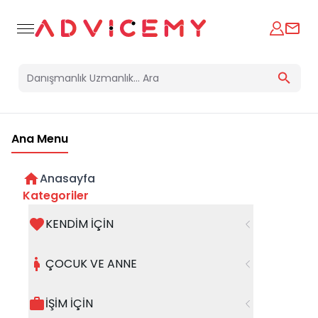
Ana Menu
Anasayfa
Kategoriler
KENDİM İÇİN
Bir hata oluştu
ÇOCUK VE ANNE
Beklenmedik bir hata oluştu, işleminizi şuanda
gerçekleştiremiyoruz. Hatanın devam etmesi
İŞİM İÇİN
halinde whatsapp hattımızdan iletişime