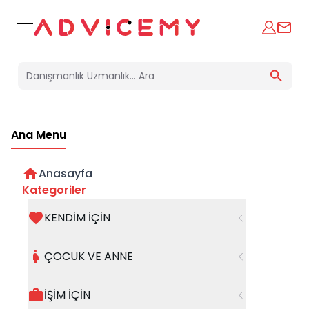
Ana Menu
Anasayfa
Kategoriler
KENDİM İÇİN
Bir hata oluştu
ÇOCUK VE ANNE
Beklenmedik bir hata oluştu, işleminizi şuanda
gerçekleştiremiyoruz. Hatanın devam etmesi
İŞİM İÇİN
halinde whatsapp hattımızdan iletişime