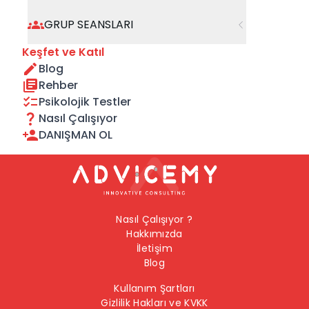
geçebilirsiniz.
GRUP SEANSLARI
Önceki Sayfaya Dön
Keşfet ve Katıl
Blog
Ana Sayfaya Dön
Rehber
Psikolojik Testler
Nasıl Çalışıyor
DANIŞMAN OL
Nasıl Çalışıyor ?
Hakkımızda
İletişim
Blog
Kullanım Şartları
Gizlilik Hakları ve KVKK