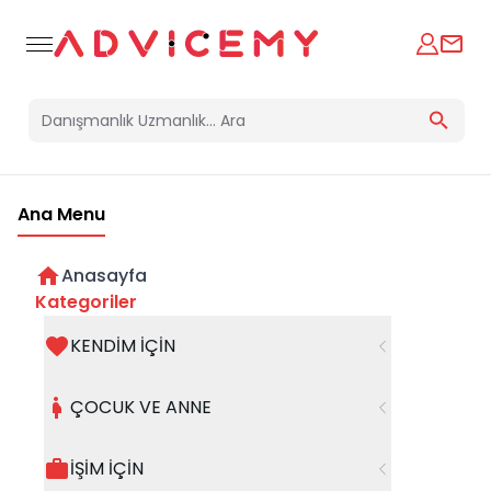
Ana Menu
Anasayfa
Kategoriler
KENDİM İÇİN
Bir hata oluştu
ÇOCUK VE ANNE
Beklenmedik bir hata oluştu, işleminizi şuanda
gerçekleştiremiyoruz. Hatanın devam etmesi
İŞİM İÇİN
halinde whatsapp hattımızdan iletişime