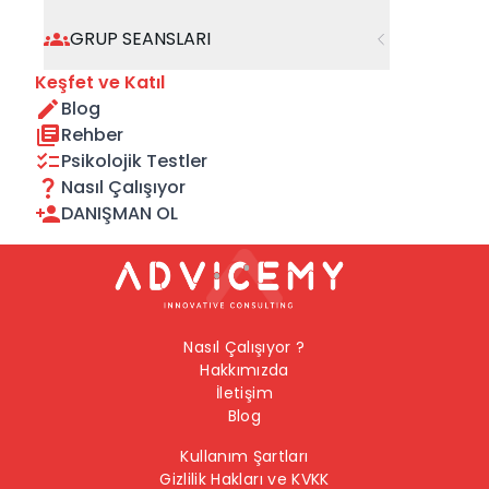
geçebilirsiniz.
GRUP SEANSLARI
Önceki Sayfaya Dön
Keşfet ve Katıl
Blog
Ana Sayfaya Dön
Rehber
Psikolojik Testler
Nasıl Çalışıyor
DANIŞMAN OL
Nasıl Çalışıyor ?
Hakkımızda
İletişim
Blog
Kullanım Şartları
Gizlilik Hakları ve KVKK