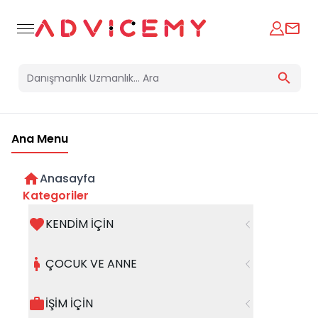
Ana Menu
Anasayfa
Kategoriler
KENDİM İÇİN
Bir hata oluştu
ÇOCUK VE ANNE
Beklenmedik bir hata oluştu, işleminizi şuanda
gerçekleştiremiyoruz. Hatanın devam etmesi
İŞİM İÇİN
halinde whatsapp hattımızdan iletişime