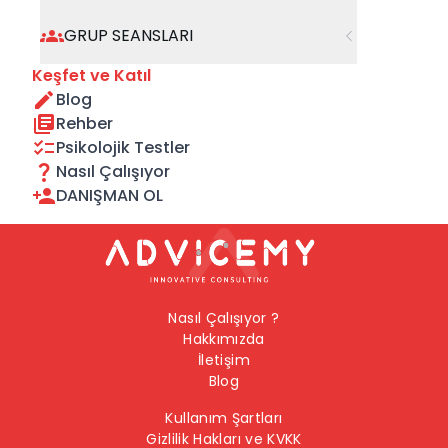
geçebilirsiniz.
GRUP SEANSLARI
Önceki Sayfaya Dön
Keşfet ve Katıl
Blog
Ana Sayfaya Dön
Rehber
Psikolojik Testler
Nasıl Çalışıyor
DANIŞMAN OL
Nasıl Çalışıyor ?
Hakkımızda
İletişim
Blog
Kullanım Şartları
Gizlilik Hakları ve KVKK