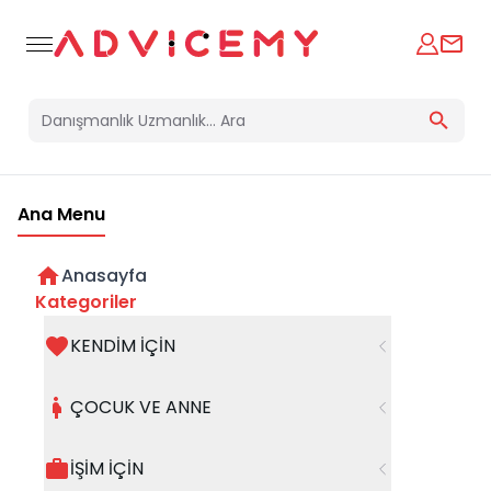
Ana Menu
Anasayfa
Kategoriler
KENDİM İÇİN
Bir hata oluştu
ÇOCUK VE ANNE
Beklenmedik bir hata oluştu, işleminizi şuanda
gerçekleştiremiyoruz. Hatanın devam etmesi
İŞİM İÇİN
halinde whatsapp hattımızdan iletişime