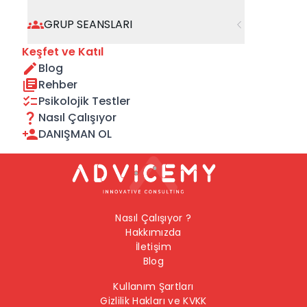
geçebilirsiniz.
GRUP SEANSLARI
Önceki Sayfaya Dön
Keşfet ve Katıl
Blog
Ana Sayfaya Dön
Rehber
Psikolojik Testler
Nasıl Çalışıyor
DANIŞMAN OL
Nasıl Çalışıyor ?
Hakkımızda
İletişim
Blog
Kullanım Şartları
Gizlilik Hakları ve KVKK