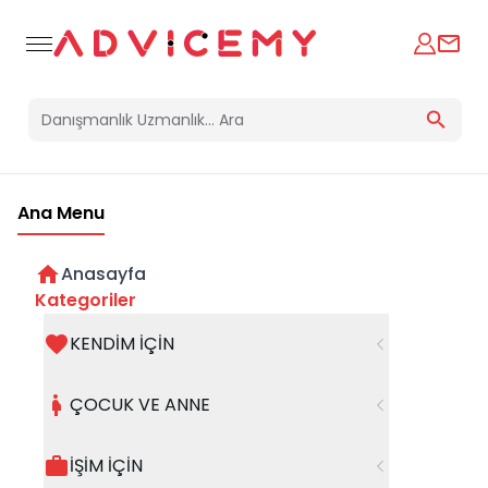
Ana Menu
Anasayfa
Kategoriler
KENDİM İÇİN
Bir hata oluştu
ÇOCUK VE ANNE
Beklenmedik bir hata oluştu, işleminizi şuanda
gerçekleştiremiyoruz. Hatanın devam etmesi
İŞİM İÇİN
halinde whatsapp hattımızdan iletişime