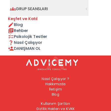
geçebilirsiniz.
GRUP SEANSLARI
Önceki Sayfaya Dön
Keşfet ve Katıl
Blog
Ana Sayfaya Dön
Rehber
Psikolojik Testler
Nasıl Çalışıyor
DANIŞMAN OL
Nasıl Çalışıyor ?
Hakkımızda
İletişim
Blog
Kullanım Şartları
Gizlilik Hakları ve KVKK