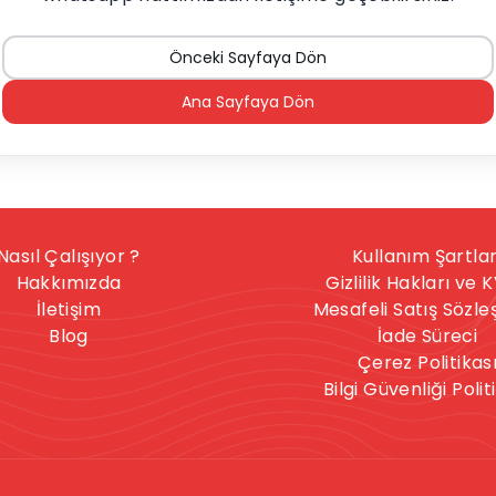
Önceki Sayfaya Dön
Ana Sayfaya Dön
Nasıl Çalışıyor ?
Kullanım Şartlar
Hakkımızda
Gizlilik Hakları ve 
İletişim
Mesafeli Satış Sözl
Blog
İade Süreci
Çerez Politikas
Bilgi Güvenliği Polit
nışmanlık hizmeti, herkese uygun bir hizmet değildir. İntihar
celere sahipseniz, sitedeki hizmetler size uygun olmayabilir