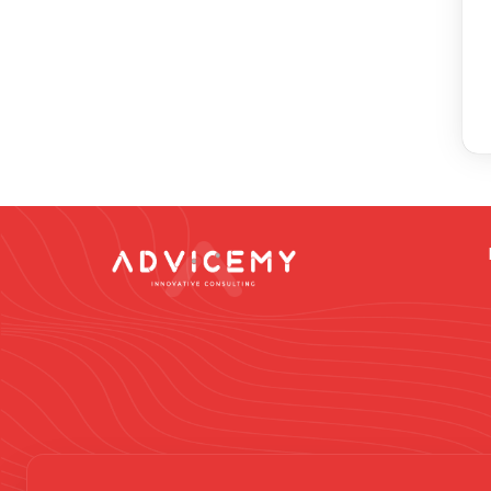
Dikkat -
Online da
vermek gibi düşün