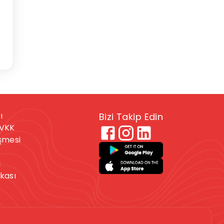
ı
Bizi Takip Edin
KVKK
eşmesi
ı
ikası
 veya kendine zarar
. Bu durumdaysanız