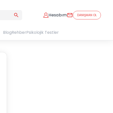
Hesabım
DANIŞMAN OL
Blog
Rehber
Psikolojik Testler