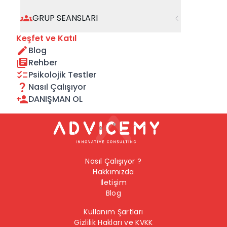
geçebilirsiniz.
GRUP SEANSLARI
Önceki Sayfaya Dön
Keşfet ve Katıl
Blog
Ana Sayfaya Dön
Rehber
Psikolojik Testler
Nasıl Çalışıyor
DANIŞMAN OL
Nasıl Çalışıyor ?
Hakkımızda
İletişim
Blog
Kullanım Şartları
Gizlilik Hakları ve KVKK