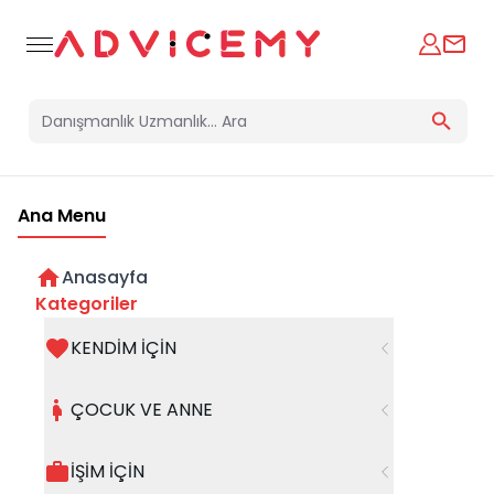
Ana Menu
Anasayfa
Kategoriler
KENDİM İÇİN
Bir hata oluştu
ÇOCUK VE ANNE
Beklenmedik bir hata oluştu, işleminizi şuanda
gerçekleştiremiyoruz. Hatanın devam etmesi
İŞİM İÇİN
halinde whatsapp hattımızdan iletişime