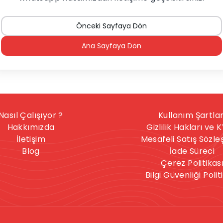
Önceki Sayfaya Dön
Ana Sayfaya Dön
Nasıl Çalışıyor ?
Kullanım Şartlar
Hakkımızda
Gizlilik Hakları ve 
İletişim
Mesafeli Satış Sözl
Blog
İade Süreci
Çerez Politikas
Bilgi Güvenliği Polit
nışmanlık hizmeti, herkese uygun bir hizmet değildir. İntihar
celere sahipseniz, sitedeki hizmetler size uygun olmayabilir