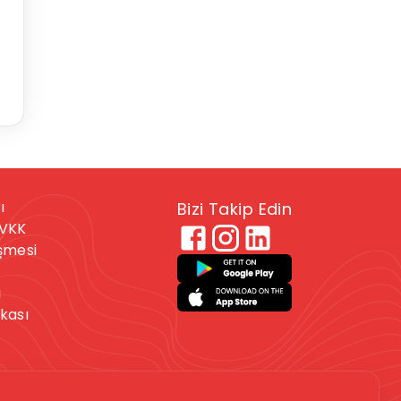
ı
Bizi Takip Edin
KVKK
eşmesi
ı
ikası
 veya kendine zarar
. Bu durumdaysanız