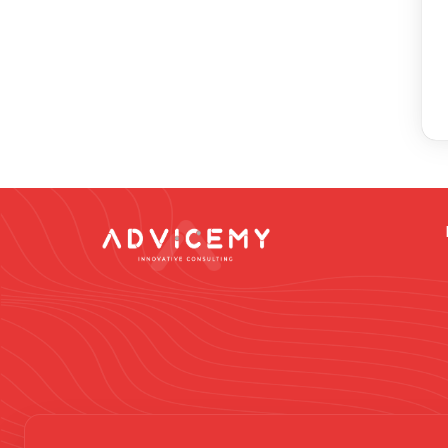
Dikkat -
Online da
vermek gibi düşün