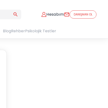
Hesabım
DANIŞMAN OL
Blog
Rehber
Psikolojik Testler