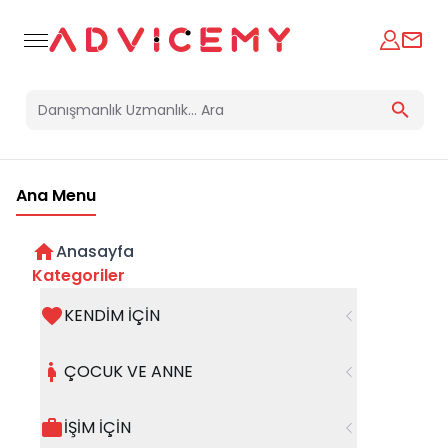
Ana Menu
Anasayfa
Kategoriler
KENDİM İÇİN
Bir hata oluştu
ÇOCUK VE ANNE
Beklenmedik bir hata oluştu, işleminizi şuanda
gerçekleştiremiyoruz. Hatanın devam etmesi
İŞİM İÇİN
halinde whatsapp hattımızdan iletişime