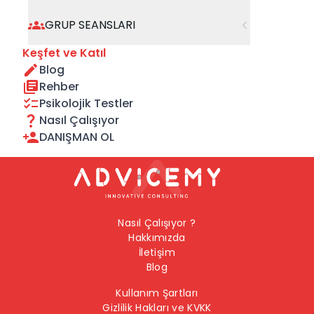
geçebilirsiniz.
GRUP SEANSLARI
Önceki Sayfaya Dön
Keşfet ve Katıl
Blog
Ana Sayfaya Dön
Rehber
Psikolojik Testler
Nasıl Çalışıyor
DANIŞMAN OL
Nasıl Çalışıyor ?
Hakkımızda
İletişim
Blog
Kullanım Şartları
Gizlilik Hakları ve KVKK