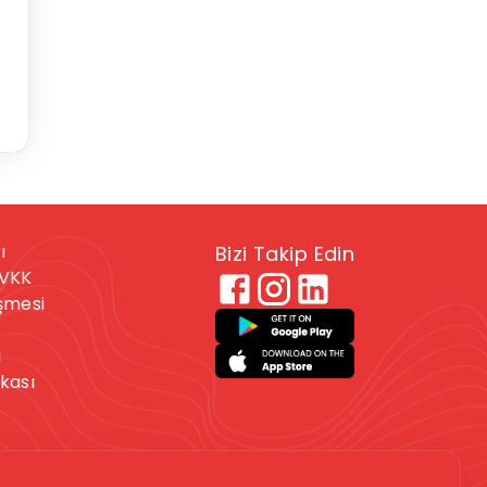
ı
Bizi Takip Edin
KVKK
eşmesi
ı
ikası
 veya kendine zarar
. Bu durumdaysanız