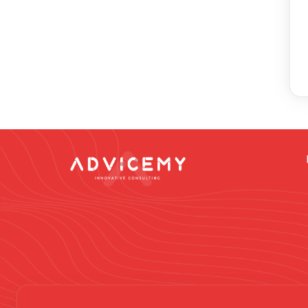
Dikkat -
Online da
vermek gibi düşün