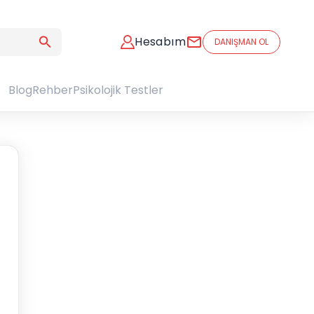
Hesabım
DANIŞMAN OL
Blog
Rehber
Psikolojik Testler