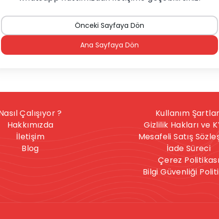
Önceki Sayfaya Dön
Ana Sayfaya Dön
Nasıl Çalışıyor ?
Kullanım Şartlar
Hakkımızda
Gizlilik Hakları ve 
İletişim
Mesafeli Satış Sözl
Blog
İade Süreci
Çerez Politikas
Bilgi Güvenliği Polit
nışmanlık hizmeti, herkese uygun bir hizmet değildir. İntihar
celere sahipseniz, sitedeki hizmetler size uygun olmayabilir