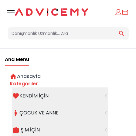
Ana Menu
Anasayfa
Kategoriler
KENDİM İÇİN
Bir hata oluştu
ÇOCUK VE ANNE
Beklenmedik bir hata oluştu, işleminizi şuanda
gerçekleştiremiyoruz. Hatanın devam etmesi
İŞİM İÇİN
halinde whatsapp hattımızdan iletişime