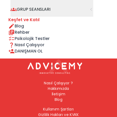
geçebilirsiniz.
GRUP SEANSLARI
Önceki Sayfaya Dön
Keşfet ve Katıl
Blog
Ana Sayfaya Dön
Rehber
Psikolojik Testler
Nasıl Çalışıyor
DANIŞMAN OL
Nasıl Çalışıyor ?
Hakkımızda
İletişim
Blog
Kullanım Şartları
Gizlilik Hakları ve KVKK