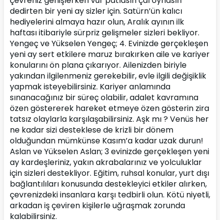
çevreniz genişlerken vur patlasın çal oynasın 
dedirten bir yeni ay sizler için. Satürn’ün kalıcı 
hediyelerini almaya hazır olun, Aralık ayının ilk 
haftası itibariyle sürpriz gelişmeler sizleri bekliyor.
Yengeç ve Yükselen Yengeç; 4. Evinizde gerçekleşen 
yeni ay sert etkilere maruz bırakırken aile ve kariyer 
konularını ön plana çıkarıyor. Ailenizden biriyle 
yakından ilgilenmeniz gerekebilir, evle ilgili değişiklik 
yapmak isteyebilirsiniz. Kariyer anlamında 
sınanacağınız bir süreç olabilir, adalet kavramına 
özen göstererek hareket etmeye özen gösterin zira 
tatsız olaylarla karşılaşabilirsiniz. Aşk mı ? Venüs her 
ne kadar sizi desteklese de krizli bir dönem 
olduğundan mümkünse Kasım’a kadar uzak durun!
Aslan ve Yükselen Aslan; 3 evinizde gerçekleşen yeni 
ay kardeşleriniz, yakın akrabalarınız ve yolculuklar 
için sizleri destekliyor. Eğitim, ruhsal konular, yurt dışı 
bağlantılıları konusunda destekleyici etkiler alırken, 
çevrenizdeki insanlara karşı tedbirli olun. Kötü niyetli, 
arkadan iş çeviren kişilerle uğraşmak zorunda 
kalabilirsiniz.