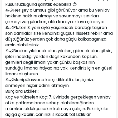
kusursuzluğuna şahitlik edebiliriz 😍
♎🌙Her şey olumsuz gibi görünüyor ama bu yeni ay 
haklının hakkını almayı ve savunmayı, sınırları 
çizmeyi vurgularken, akla karayı ortaya çıkarıyor.
♎🌙Plüton S; yeni ayla yaşanacak bardağı taşıran 
son damlalar size kendinizi güçsüz hissettirebilir ama 
düştüğünüz yerden çok daha güçlü kalkacağınıza 
emin olabilirsiniz.
♎🌙Bırakın yıkılacak olan yıkılsın, gidecek olan gitsin, 
ipler inceldiği yerden değil kökünden kopsun, 
gemileri değil limanı yakın çünkü başkasının 
sunduğu limana ihtiyacınız yok. Kendiniz için en güzel 
limanı oluşturun.
♎🌙Manipülasyona karşı dikkatli olun, içinize 
sinmeyen hiçbir adımı atmayın.
Burçlara Etkileri :
Koç ve Yükselen Koç; 7. Evinizde gerçekleşen yeniay 
öfke patlamalarına sebep olabileceğinden 
mümkün oldukça sakin kalmaya çalışın. Eski ilişkiler 
açığa çıkabilir, canınızı sıkacak tatsızlıklar 