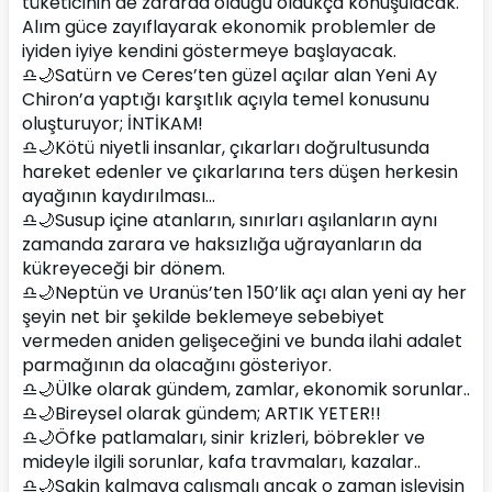
tüketicinin de zararda olduğu oldukça konuşulacak. 
Alım güce zayıflayarak ekonomik problemler de 
iyiden iyiye kendini göstermeye başlayacak.
♎🌙Satürn ve Ceres’ten güzel açılar alan Yeni Ay 
Chiron’a yaptığı karşıtlık açıyla temel konusunu 
oluşturuyor; İNTİKAM!
♎🌙Kötü niyetli insanlar, çıkarları doğrultusunda 
hareket edenler ve çıkarlarına ters düşen herkesin 
ayağının kaydırılması…
♎🌙Susup içine atanların, sınırları aşılanların aynı 
zamanda zarara ve haksızlığa uğrayanların da 
kükreyeceği bir dönem.
♎🌙Neptün ve Uranüs’ten 150’lik açı alan yeni ay her 
şeyin net bir şekilde beklemeye sebebiyet 
vermeden aniden gelişeceğini ve bunda ilahi adalet 
parmağının da olacağını gösteriyor.
♎🌙Ülke olarak gündem, zamlar, ekonomik sorunlar..
♎🌙Bireysel olarak gündem; ARTIK YETER!!
♎🌙Öfke patlamaları, sinir krizleri, böbrekler ve 
mideyle ilgili sorunlar, kafa travmaları, kazalar..
♎🌙Sakin kalmaya çalışmalı ancak o zaman işleyişin 