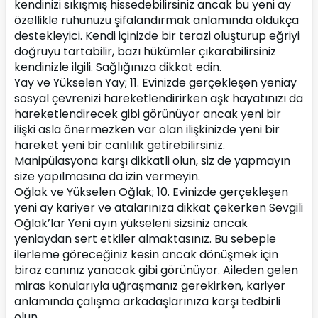
kendinizi sıkışmış hissedebilirsiniz ancak bu yeni ay 
özellikle ruhunuzu şifalandırmak anlamında oldukça 
destekleyici. Kendi içinizde bir terazi oluşturup eğriyi 
doğruyu tartabilir, bazı hükümler çıkarabilirsiniz 
kendinizle ilgili. Sağlığınıza dikkat edin.
Yay ve Yükselen Yay; 11. Evinizde gerçekleşen yeniay 
sosyal çevrenizi hareketlendirirken aşk hayatınızı da 
hareketlendirecek gibi görünüyor ancak yeni bir 
ilişki asla önermezken var olan ilişkinizde yeni bir 
hareket yeni bir canlılık getirebilirsiniz. 
Manipülasyona karşı dikkatli olun, siz de yapmayın 
size yapılmasına da izin vermeyin.
Oğlak ve Yükselen Oğlak; 10. Evinizde gerçekleşen 
yeni ay kariyer ve atalarınıza dikkat çekerken Sevgili 
Oğlak’lar Yeni ayın yükseleni sizsiniz ancak 
yeniaydan sert etkiler almaktasınız. Bu sebeple 
ilerleme göreceğiniz kesin ancak dönüşmek için 
biraz canınız yanacak gibi görünüyor. Aileden gelen 
miras konularıyla uğraşmanız gerekirken, kariyer 
anlamında çalışma arkadaşlarınıza karşı tedbirli 
olun.