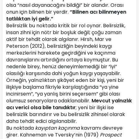
olsa “nasıl dayanacağını bildiği” bir alandır. Orası 
onun için bilinen bir yerdir. 
“Bilinen acı bilinmeyen 
tatlılıktan iyi gelir.”
Belirsizlik bu noktada kritik bir rol oynar. Belirsizlik, 
insan zihni için nötr bir boşluk değil; çoğu zaman 
aktif bir tehdit olarak algılanır. Hirsh, Mar ve 
Peterson (2012), belirsizliğin beyindeki kaygı 
merkezlerini harekete geçirdiğini ve kaçınma 
davranışlarını artırdığını ortaya koymuştur. Bu 
nedenle birey, henüz deneyimlemediği bir “iyi” 
olasılığı karşısında dahi yoğun kaygı yaşayabilir. 
Örneğin, yalnızlıktan şikâyet eden bir kişi, yeni bir 
ilişkiye başlama fikriyle karşılaştığında “ya yine 
incinirsem”, “ya yanlış birini seçersem” gibi olası 
olumsuz senaryolara odaklanabilir. 
Mevcut yalnızlık 
acı verici olsa bile tanıdıktır
; yeni bir ilişki ise 
belirsizlik barındırır ve bu belirsizlik zihinsel olarak 
daha tehdit edici algılanabilir.
Bu noktada 
kayıptan kaçınma
 kavramı devreye 
girer. Kahneman ve Tversky’nin (1979) 
Prospect 