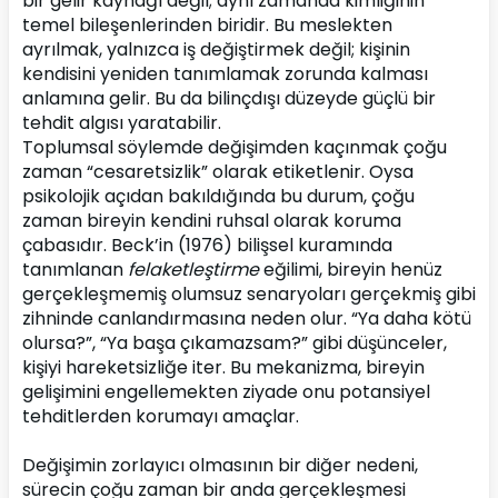
bir gelir kaynağı değil; aynı zamanda kimliğinin 
temel bileşenlerinden biridir. Bu meslekten 
ayrılmak, yalnızca iş değiştirmek değil; kişinin 
kendisini yeniden tanımlamak zorunda kalması 
anlamına gelir. Bu da bilinçdışı düzeyde güçlü bir 
tehdit algısı yaratabilir.
Toplumsal söylemde değişimden kaçınmak çoğu 
zaman “cesaretsizlik” olarak etiketlenir. Oysa 
psikolojik açıdan bakıldığında bu durum, çoğu 
zaman bireyin kendini ruhsal olarak koruma 
çabasıdır. Beck’in (1976) bilişsel kuramında 
tanımlanan 
felaketleştirme
 eğilimi, bireyin henüz 
gerçekleşmemiş olumsuz senaryoları gerçekmiş gibi 
zihninde canlandırmasına neden olur. “Ya daha kötü 
olursa?”, “Ya başa çıkamazsam?” gibi düşünceler, 
kişiyi hareketsizliğe iter. Bu mekanizma, bireyin 
gelişimini engellemekten ziyade onu potansiyel 
tehditlerden korumayı amaçlar.
Değişimin zorlayıcı olmasının bir diğer nedeni, 
sürecin çoğu zaman bir anda gerçekleşmesi 