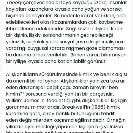
Theory
 çerçevesinde ortaya koyduğu üzere, insanlar 
kayıpları kazançlara kıyasla daha yoğun ve sarsıcı 
biçimde deneyimler. Bu nedenle karar verirken, elde 
edebilecekleri olası kazanımlardan çok, kaybetme 
ihtimallerine odaklanırlar. Sağlıksız bir ilişkide kalan 
bir kişinin, ilişkiyi sonlandırmanın getirebileceği 
yalnızlık, suçluluk ya da sosyal çevre kaybını, ilişkinin 
yarattığı duygusal zarara rağmen göze alamaması 
bu duruma örnek verilebilir. Bilinen zarar, bilinmeyen 
bir iyiliğe kıyasla daha katlanılabilir görünür.
Alışkanlıkların sürdürülmesinde kimlik ve benlik algısı 
da önemli bir rol oynar. Alışkanlıklar yalnızca tekrar 
eden davranışlar değil; çoğu zaman bireyin “ben 
kimim?” sorusuna verdiği yanıtın bir parçasıdır. 
William James’in ifade ettiği gibi, alışkanlıklar kişiliğin 
görünmez mimarlarıdır. Breakwell’in (1986) kimlik 
kuramına göre, birey benlik bütünlüğünü tehdit 
eden değişimlerden kaçınma eğilimindedir. Örneğin, 
yıllardır aynı mesleği yapan bir kişi için o iş yalnızca 