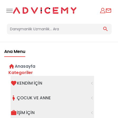
Ana Menu
Anasayfa
Alışkanlıkların Tutsağı
Kategoriler
KENDİM İÇİN
Psikolojik Danışman - Eğitim Koçu
06 Ocak 2026
Talha Altın
ÇOCUK VE ANNE
İŞİM İÇİN