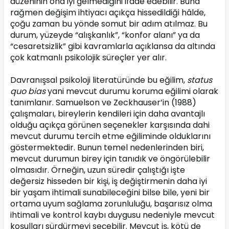
düzeninin ona iyi gelmediğini ifade edebilir. Buna 
rağmen değişim ihtiyacı açıkça hissedildiği hâlde, 
çoğu zaman bu yönde somut bir adım atılmaz. Bu 
durum, yüzeyde “alışkanlık”, “konfor alanı” ya da 
“cesaretsizlik” gibi kavramlarla açıklansa da altında 
çok katmanlı psikolojik süreçler yer alır.
Davranışsal psikoloji literatüründe bu eğilim, 
status 
quo bias
 yani mevcut durumu koruma eğilimi olarak 
tanımlanır. Samuelson ve Zeckhauser’in (1988) 
çalışmaları, bireylerin kendileri için daha avantajlı 
olduğu açıkça görünen seçenekler karşısında dahi 
mevcut durumu tercih etme eğiliminde olduklarını 
göstermektedir. Bunun temel nedenlerinden biri, 
mevcut durumun birey için tanıdık ve öngörülebilir 
olmasıdır. Örneğin, uzun süredir çalıştığı işte 
değersiz hisseden bir kişi, iş değiştirmenin daha iyi 
bir yaşam ihtimali sunabileceğini bilse bile, yeni bir 
ortama uyum sağlama zorunluluğu, başarısız olma 
ihtimali ve kontrol kaybı duygusu nedeniyle mevcut 
koşulları sürdürmeyi seçebilir. Mevcut iş, kötü de 