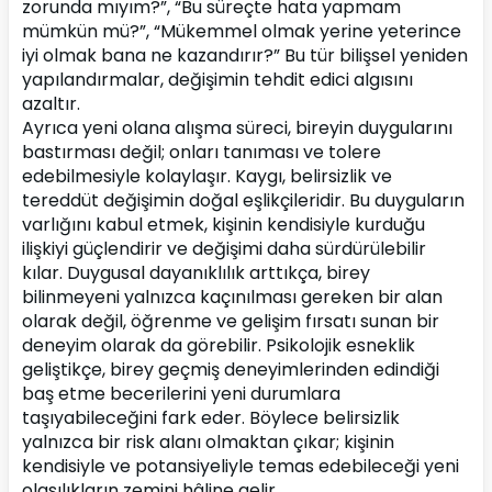
zorunda mıyım?”, “Bu süreçte hata yapmam 
mümkün mü?”, “Mükemmel olmak yerine yeterince 
iyi olmak bana ne kazandırır?” Bu tür bilişsel yeniden 
yapılandırmalar, değişimin tehdit edici algısını 
azaltır.
Ayrıca yeni olana alışma süreci, bireyin duygularını 
bastırması değil; onları tanıması ve tolere 
edebilmesiyle kolaylaşır. Kaygı, belirsizlik ve 
tereddüt değişimin doğal eşlikçileridir. Bu duyguların 
varlığını kabul etmek, kişinin kendisiyle kurduğu 
ilişkiyi güçlendirir ve değişimi daha sürdürülebilir 
kılar. Duygusal dayanıklılık arttıkça, birey 
bilinmeyeni yalnızca kaçınılması gereken bir alan 
olarak değil, öğrenme ve gelişim fırsatı sunan bir 
deneyim olarak da görebilir. Psikolojik esneklik 
geliştikçe, birey geçmiş deneyimlerinden edindiği 
baş etme becerilerini yeni durumlara 
taşıyabileceğini fark eder. Böylece belirsizlik 
yalnızca bir risk alanı olmaktan çıkar; kişinin 
kendisiyle ve potansiyeliyle temas edebileceği yeni 
olasılıkların zemini hâline gelir.