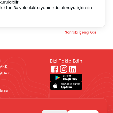
urulabilir.
luktur. Bu yolculukta yanınızda olmayı, ilişkinizin 
Sonraki İçeriği Gör
ı
Bizi Takip Edin
KVKK
eşmesi
ı
ikası
 veya kendine zarar