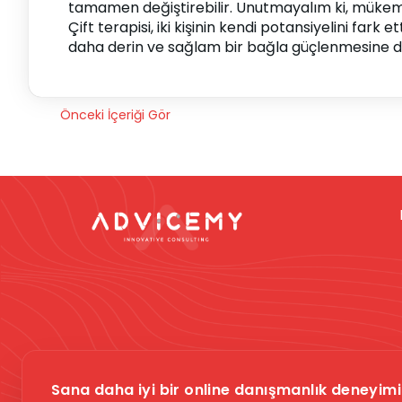
tamamen değiştirebilir. Unutmayalım ki, mükemmel 
Çift terapisi, iki kişinin kendi potansiyelini fark 
daha derin ve sağlam bir bağla güçlenmesine 
Önceki İçeriği Gör
Dikkat -
Online da
Sana daha iyi bir online danışmanlık deneyimi 