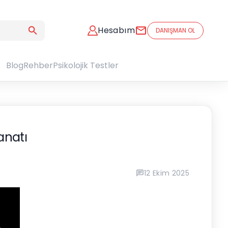
Hesabım
DANIŞMAN OL
Blog
Rehber
Psikolojik Testler
anatı
12 Ekim 2025