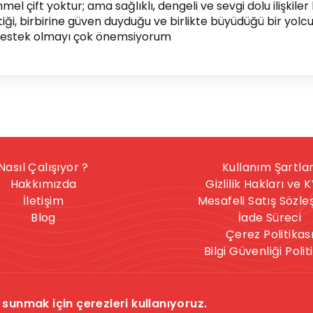
çift yoktur; ama sağlıklı, dengeli ve sevgi dolu ilişkiler k
ettiği, birbirine güven duyduğu ve birlikte büyüdüğü bir yolcu
destek olmayı çok önemsiyorum
Nasıl Çalışıyor ?
Kullanım Şartlar
Hakkımızda
Gizlilik Hakları ve 
İletişim
Mesafeli Satış Sözl
Blog
İade Süreci
Çerez Politikas
Bilgi Güvenliği Polit
nışmanlık hizmeti, herkese uygun bir hizmet değildir. İntihar
sunmak için çerezleri kullanıyoruz.