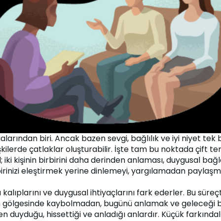
alarından biri. Ancak bazen sevgi, bağlılık ve iyi niyet tek 
ilerde çatlaklar oluşturabilir. İşte tam bu noktada çift ter
; iki kişinin birbirini daha derinden anlaması, duygusal bağla
birbirinizi eleştirmek yerine dinlemeyi, yargılamadan payla
a kalıplarını ve duygusal ihtiyaçlarını fark ederler. Bu süre
gölgesinde kaybolmadan, bugünü anlamak ve geleceği bir
ten duyduğu, hissettiği ve anladığı anlardır. Küçük farkındalık