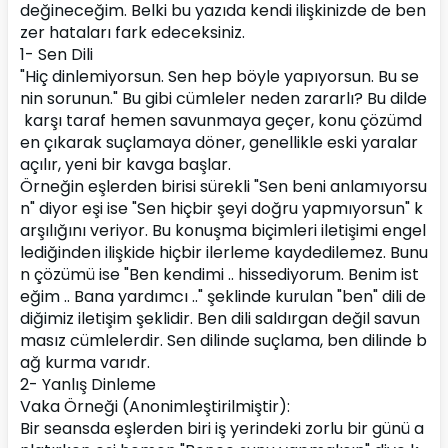
değineceğim. Belki bu yazıda kendi ilişkinizde de ben
zer hataları fark edeceksiniz.
1- Sen Dili
"Hiç dinlemiyorsun. Sen hep böyle yapıyorsun. Bu se
nin sorunun." Bu gibi cümleler neden zararlı? Bu dilde
 karşı taraf hemen savunmaya geçer, konu çözümd
en çıkarak suçlamaya döner, genellikle eski yaralar 
açılır, yeni bir kavga başlar.
Örneğin eşlerden birisi sürekli "Sen beni anlamıyorsu
n" diyor eşi ise "Sen hiçbir şeyi doğru yapmıyorsun" k
arşılığını veriyor. Bu konuşma biçimleri iletişimi engel
lediğinden ilişkide hiçbir ilerleme kaydedilemez. Bunu
n çözümü ise "Ben kendimi .. hissediyorum. Benim ist
eğim .. Bana yardımcı .." şeklinde kurulan "ben" dili de
diğimiz iletişim şeklidir. Ben dili saldırgan değil savun
masız cümlelerdir. Sen dilinde suçlama, ben dilinde b
ağ kurma varıdr.
2- Yanlış Dinleme
Vaka Örneği (Anonimleştirilmiştir):
Bir seansda eşlerden biri iş yerindeki zorlu bir günü a