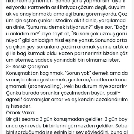
nlatırken eşi hemen "Bence şunu yapmalısın" diye k
esiyordu. Partnerin asıl ihtiyacı çözüm değil, duyulm
ak ve onaylanmaktı ama eşi bunu göremiyordu. Çöz
üm için eşten şunları istedim; aktif dinle, yargılamad
an dinle, "Şunu mu demek istiyorsun?" diye sor, "Doğr
u anladım mı?" diye teyit et, "Bu seni çok üzmüş görü
nüyor" gibi anladığın hissi eşine yansıt. Sonunda orta
ya çıkan şey; sorunlara çözüm aramak yerine artık e
şi ile bağ kurmak oldu. Bazen partnerimiz bizden çöz
üm istemez, sadece yanındaki biri olmamızı ister.
3- Sessiz Çatışma
Konuşmaktan kaçınmak, "Sorun yok" demek ama da
vranışla aksini göstermek, günlerce/saatlerce konu
şmamak (stonewalling). Peki bu durum niye zararlı? 
Çünkü burada sorunlar çözülmeden büyür, pasif-
agresif davranışlar artar ve eş kendini cezalandırılm
ış hisseder.
Örnek Vaka:
Bir çift seansa 3 gün konuşmadan geldiler. 3 gün boy
unca aynı evde birbirlerini görmezden geldiler. Sebe
bini sorduğumda ise eşinin bir şey söyledğini, buna al