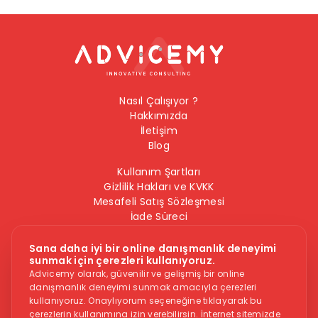
Nasıl Çalışıyor ?
Hakkımızda
İletişim
Blog
Kullanım Şartları
Gizlilik Hakları ve KVKK
Mesafeli Satış Sözleşmesi
İade Süreci
Çerez Politikası
Bilgi Güvenliği Politikası
Sana daha iyi bir online danışmanlık deneyimi
sunmak için çerezleri kullanıyoruz.
Bizi Takip Edin
Advicemy olarak, güvenilir ve gelişmiş bir online
danışmanlık deneyimi sunmak amacıyla çerezleri
kullanıyoruz. Onaylıyorum seçeneğine tıklayarak bu
çerezlerin kullanımına izin verebilirsin. İnternet sitemizde