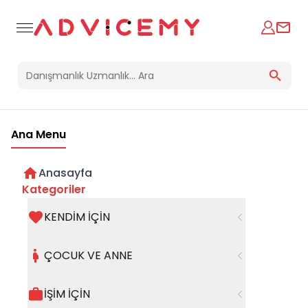
Ana Menu
Anasayfa
Çocuklukta Unutulmayan Yaralar:
Kategoriler
Büyüyemeyen Ruhlar
KENDİM İÇİN
12 Mayıs 2025
ÇOCUK VE ANNE
İŞİM İÇİN