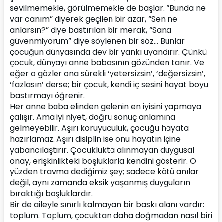
sevilmemekle, görülmemekle de başlar. “Bunda ne 
var canım” diyerek geçilen bir azar, “Sen ne 
anlarsın?” diye bastırılan bir merak, “Sana 
güvenmiyorum” diye söylenen bir söz… Bunlar 
çocuğun dünyasında dev bir yankı uyandırır. Çünkü 
çocuk, dünyayı anne babasının gözünden tanır. Ve 
eğer o gözler ona sürekli ‘yetersizsin’, ‘değersizsin’, 
‘fazlasın’ derse; bir çocuk, kendi iç sesini hayat boyu 
bastırmayı öğrenir.
Her anne baba elinden gelenin en iyisini yapmaya 
çalışır. Ama iyi niyet, doğru sonuç anlamına 
gelmeyebilir. Aşırı koruyuculuk, çocuğu hayata 
hazırlamaz. Aşırı disiplin ise onu hayatın içine 
yabancılaştırır. Çocuklukta alınmayan duygusal 
onay, erişkinlikteki boşluklarla kendini gösterir. O 
yüzden travma dediğimiz şey; sadece kötü anılar 
değil, aynı zamanda eksik yaşanmış duyguların 
bıraktığı boşluklardır.
Bir de aileyle sınırlı kalmayan bir baskı alanı vardır: 
toplum. Toplum, çocuktan daha doğmadan nasıl biri 