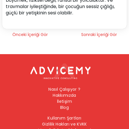
büyümek, fiziksel değil; ruhsal bir yolculuktur. Ve 
travmalar iyileştiğinde, bir çocuğun sessiz çığlığı, 
güçlü bir yetişkinin sesi olabilir.
Önceki İçeriği Gör
Sonraki İçeriği Gör
Nasıl Çalışıyor ?
Hakkımızda
İletişim
Blog
Kullanım Şartları
Gizlilik Hakları ve KVKK