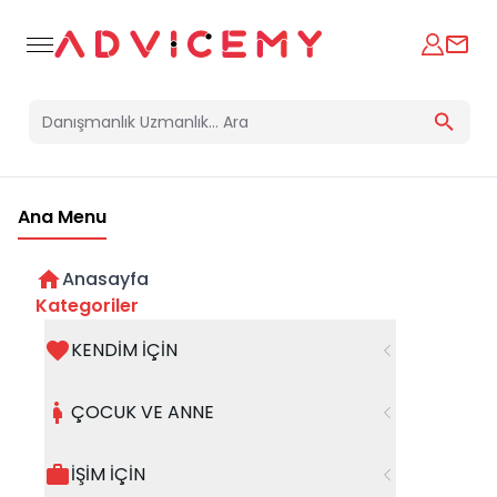
Ana Menu
Anasayfa
Ergenlerde Öfke Kontrolünün
Kategoriler
Yolculuğu
KENDİM İÇİN
Psk.Uzmanı ve Aile Danışmanı
20 Nisan 2026
ÇOCUK VE ANNE
Hale Şahin
İŞİM İÇİN