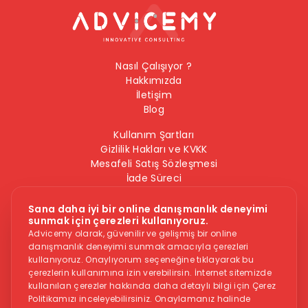
Nasıl Çalışıyor ?
Hakkımızda
İletişim
Blog
Kullanım Şartları
Gizlilik Hakları ve KVKK
Mesafeli Satış Sözleşmesi
İade Süreci
Çerez Politikası
Bilgi Güvenliği Politikası
Sana daha iyi bir online danışmanlık deneyimi
sunmak için çerezleri kullanıyoruz.
Bizi Takip Edin
Advicemy olarak, güvenilir ve gelişmiş bir online
danışmanlık deneyimi sunmak amacıyla çerezleri
kullanıyoruz. Onaylıyorum seçeneğine tıklayarak bu
çerezlerin kullanımına izin verebilirsin. İnternet sitemizde
kullanılan çerezler hakkında daha detaylı bilgi için Çerez
Politikamızı inceleyebilirsiniz. Onaylamanız halinde