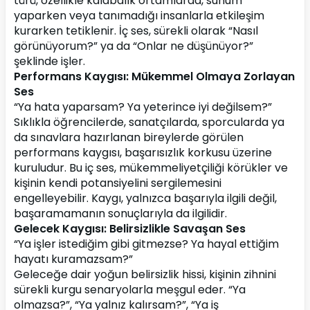
türü, özellikle kalabalık ortamlarda, sunum 
yaparken veya tanımadığı insanlarla etkileşim 
kurarken tetiklenir. İç ses, sürekli olarak “Nasıl 
görünüyorum?” ya da “Onlar ne düşünüyor?” 
şeklinde işler.
Performans Kaygısı: Mükemmel Olmaya Zorlayan 
Ses
“Ya hata yaparsam? Ya yeterince iyi değilsem?”
Sıklıkla öğrencilerde, sanatçılarda, sporcularda ya 
da sınavlara hazırlanan bireylerde görülen 
performans kaygısı, başarısızlık korkusu üzerine 
kuruludur. Bu iç ses, mükemmeliyetçiliği körükler ve 
kişinin kendi potansiyelini sergilemesini 
engelleyebilir. Kaygı, yalnızca başarıyla ilgili değil, 
başaramamanın sonuçlarıyla da ilgilidir.
Gelecek Kaygısı: Belirsizlikle Savaşan Ses
“Ya işler istediğim gibi gitmezse? Ya hayal ettiğim 
hayatı kuramazsam?”
Geleceğe dair yoğun belirsizlik hissi, kişinin zihnini 
sürekli kurgu senaryolarla meşgul eder. “Ya 
olmazsa?”, “Ya yalnız kalırsam?”, “Ya iş 