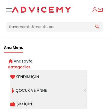
Ana Menu
Anasayfa
İçindeki Ses Hangi Kaygıya Ait?
Kategoriler
KENDİM İÇİN
07 Mayıs 2025
ÇOCUK VE ANNE
İŞİM İÇİN