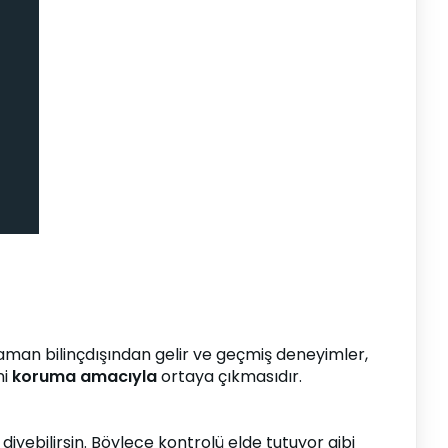
aman bilinçdışından gelir ve geçmiş deneyimler, 
i 
koruma amacıyla
 ortaya çıkmasıdır.
diyebilirsin. Böylece kontrolü elde tutuyor gibi 