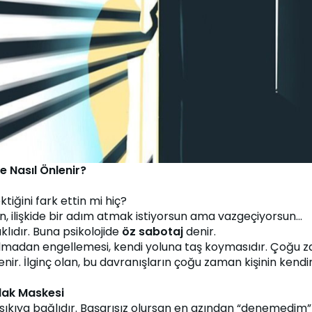
 Nasıl Önlenir?
tiğini fark ettin mi hiç?
, ilişkide bir adım atmak istiyorsun ama vazgeçiyorsun…
lıdır. Buna psikolojide 
öz sabotaj
 denir.
a olmadan engellemesi, kendi yoluna taş koymasıdır. Çoğu z
nir. İlginç olan, bu davranışların çoğu zaman kişinin kendin
rlak Maskesi
kı sıkıya bağlıdır. Başarısız olursan en azından “denemedim” 