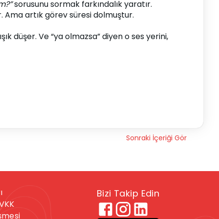
m?”
 sorusunu sormak farkındalık yaratır.
r. Ama artık görev süresi dolmuştur.
ışık düşer. Ve “ya olmazsa” diyen o ses yerini, 
Sonraki İçeriği Gör
ı
Bizi Takip Edin
KVKK
eşmesi