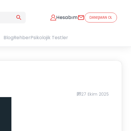
Hesabım
DANIŞMAN OL
Blog
Rehber
Psikolojik Testler
27 Ekim 2025