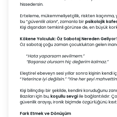
hissedersin.
Erteleme, mükemmeliyetçilik, riskten kaçınma, ya
bu “
güvenlik alanı
”, zamanla bir 
psikolojik kafe
Kişi dışarıdan temkinli görünse de, en büyük kor
Kökene Yolculuk: Öz Sabotaj Nereden Geliyor
Öz sabotaj çoğu zaman çocukluktan gelen inançla
“
Hata yaparsam sevilmem.”
“Başarısız olursam hiç değerim kalmaz.”
Eleştirel ebeveyn sesi yıllar sonra kişinin kendi iç 
“
Yeterince iyi değilsin.” “Yine her şeyi mahvettin
Kişi bilinçdışı bir şekilde, kendini koruduğunu 
Bazıları için bu, 
koşullu sevgi
 ile bağlantılıdır: 
güvenlik arayışı, ironik biçimde özgürlüğünü kısıt
Fark Etmek ve Dönüşüm