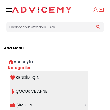
Ana Menu
Anasayfa
Psikolojik Travmaların Beyin
Kategoriler
Üzerindeki Etkileri
KENDİM İÇİN
Uzman Klinik Psikolog
03 Şubat 2026
ÇOCUK VE ANNE
Oğuzhan Akçadağ
İŞİM İÇİN