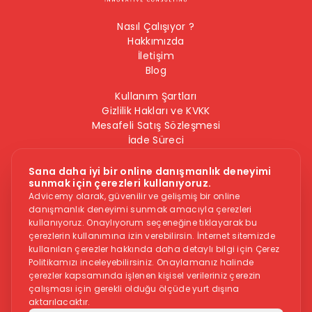
Nasıl Çalışıyor ?
Hakkımızda
İletişim
Blog
Kullanım Şartları
Gizlilik Hakları ve KVKK
Mesafeli Satış Sözleşmesi
İade Süreci
Çerez Politikası
Bilgi Güvenliği Politikası
Sana daha iyi bir online danışmanlık deneyimi
sunmak için çerezleri kullanıyoruz.
Bizi Takip Edin
Advicemy olarak, güvenilir ve gelişmiş bir online
danışmanlık deneyimi sunmak amacıyla çerezleri
kullanıyoruz. Onaylıyorum seçeneğine tıklayarak bu
çerezlerin kullanımına izin verebilirsin. İnternet sitemizde
kullanılan çerezler hakkında daha detaylı bilgi için Çerez
Politikamızı inceleyebilirsiniz. Onaylamanız halinde
çerezler kapsamında işlenen kişisel verileriniz çerezin
çalışması için gerekli olduğu ölçüde yurt dışına
Dikkat -
Online danışmanlık hizmeti, herkese uygun bir hizmet
aktarılacaktır.
değildir. İntihar veya kendine zarar vermek gibi düşüncelere