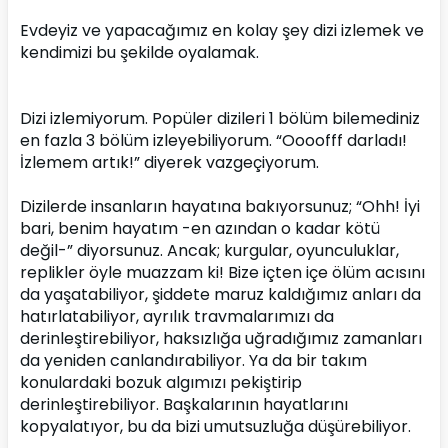
Evdeyiz ve yapacağımız en kolay şey dizi izlemek ve 
kendimizi bu şekilde oyalamak.
Dizi izlemiyorum. Popüler dizileri 1 bölüm bilemediniz 
en fazla 3 bölüm izleyebiliyorum. “Oooofff darladı! 
İzlemem artık!” diyerek vazgeçiyorum.
Dizilerde insanların hayatına bakıyorsunuz; “Ohh! İyi 
bari, benim hayatım -en azından o kadar kötü 
değil-” diyorsunuz. Ancak; kurgular, oyunculuklar, 
replikler öyle muazzam ki! Bize içten içe ölüm acısını 
da yaşatabiliyor, şiddete maruz kaldığımız anları da 
hatırlatabiliyor, ayrılık travmalarımızı da 
derinleştirebiliyor, haksızlığa uğradığımız zamanları 
da yeniden canlandırabiliyor. Ya da bir takım 
konulardaki bozuk algımızı pekiştirip 
derinleştirebiliyor. Başkalarının hayatlarını 
kopyalatıyor, bu da bizi umutsuzluğa düşürebiliyor. 