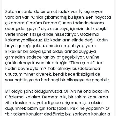
Zaten insanlarda bir umutsuzluk var. İyileşmeyen 
yaraları var. “Onlar çıkamamış bu işten. Ben hayatta 
çıkamam. Ömrüm Drama Queen tadında devam 
eder gider gayrı.” diye üzüntüyü, içimizin delik deşik 
yerlerinden sızı şeklinde hissettiriyor. Gözlemci 
kalamayabiliyoruz. Biz kadınların elinde değil. Kadın 
beyni gereği galiba; anında empati yapıyoruz. 
Erkekler bir olaya şahit olduklarında duyguya 
girmeden, sadece “anlayıp” geçebiliyor. Önüne 
çürük elmayı koyun bir erkeğin. “Elma çürük” der. 
Kadın beyni öyle mi? Tabi elmayı buzdolabında 
unuttum “yine” diyerek, kendi beceriksizliğini de 
savunabilir, ya da herhangi bir hikayeye de geçebilir.
Bir olaya şahit olduğumuzda. Ol-AN ne ona bakalım. 
Gözlemci kalalım. Demem o ki, bir takım konularda 
zihin kaslarımız yeterli güce erişememişse aksini 
düşünmek bizim için zorlaşabilir. Peki ne yapalım? O 
“bir takım konular” dediğimiz; bizi zorlayan konularla 