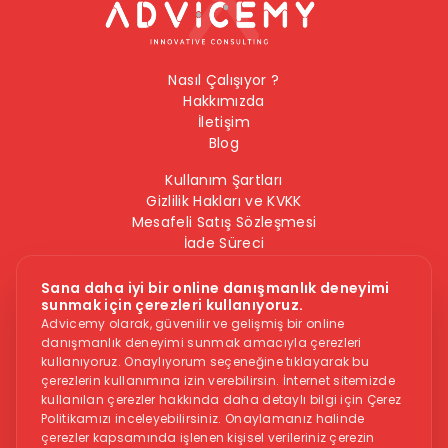
Nasıl Çalışıyor ?
Hakkımızda
İletişim
Blog
Kullanım Şartları
Gizlilik Hakları ve KVKK
Mesafeli Satış Sözleşmesi
İade Süreci
Çerez Politikası
Bilgi Güvenliği Politikası
Sana daha iyi bir online danışmanlık deneyimi
sunmak için çerezleri kullanıyoruz.
Bizi Takip Edin
Advicemy olarak, güvenilir ve gelişmiş bir online
danışmanlık deneyimi sunmak amacıyla çerezleri
kullanıyoruz. Onaylıyorum seçeneğine tıklayarak bu
çerezlerin kullanımına izin verebilirsin. İnternet sitemizde
kullanılan çerezler hakkında daha detaylı bilgi için Çerez
Politikamızı inceleyebilirsiniz. Onaylamanız halinde
çerezler kapsamında işlenen kişisel verileriniz çerezin