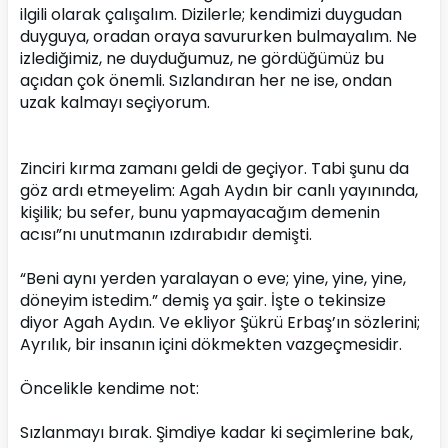
ilgili olarak çalışalım. Dizilerle; kendimizi duygudan 
duyguya, oradan oraya savururken bulmayalım. Ne 
izlediğimiz, ne duyduğumuz, ne gördüğümüz bu 
açıdan çok önemli. Sızlandıran her ne ise, ondan 
uzak kalmayı seçiyorum.
Zinciri kırma zamanı geldi de geçiyor. Tabi şunu da 
göz ardı etmeyelim: Agah Aydın bir canlı yayınında, 
kişilik; bu sefer, bunu yapmayacağım demenin 
acısı”nı unutmanın ızdırabıdır demişti.
“Beni aynı yerden yaralayan o eve; yine, yine, yine, 
döneyim istedim.” demiş ya şair. İşte o tekinsize 
diyor Agah Aydın. Ve ekliyor Şükrü Erbaş’ın sözlerini; 
Ayrılık, bir insanın içini dökmekten vazgeçmesidir.
Öncelikle kendime not:
Sızlanmayı bırak. Şimdiye kadar ki seçimlerine bak, 