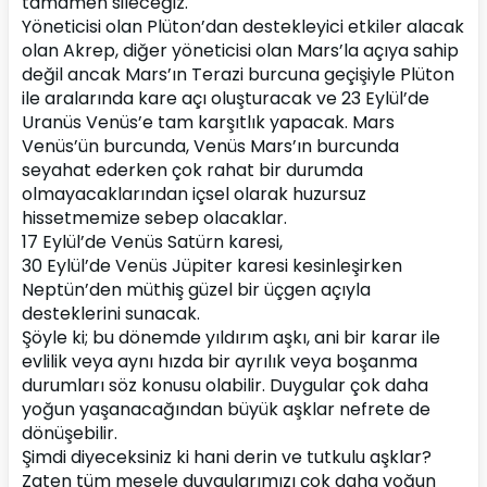
tamamen sileceğiz.
Yöneticisi olan Plüton’dan destekleyici etkiler alacak 
olan Akrep, diğer yöneticisi olan Mars’la açıya sahip 
değil ancak Mars’ın Terazi burcuna geçişiyle Plüton 
ile aralarında kare açı oluşturacak ve 23 Eylül’de 
Uranüs Venüs’e tam karşıtlık yapacak. Mars 
Venüs’ün burcunda, Venüs Mars’ın burcunda 
seyahat ederken çok rahat bir durumda 
olmayacaklarından içsel olarak huzursuz 
hissetmemize sebep olacaklar.
17 Eylül’de Venüs Satürn karesi,
30 Eylül’de Venüs Jüpiter karesi kesinleşirken 
Neptün’den müthiş güzel bir üçgen açıyla 
desteklerini sunacak.
Şöyle ki; bu dönemde yıldırım aşkı, ani bir karar ile 
evlilik veya aynı hızda bir ayrılık veya boşanma 
durumları söz konusu olabilir. Duygular çok daha 
yoğun yaşanacağından büyük aşklar nefrete de 
dönüşebilir.
Şimdi diyeceksiniz ki hani derin ve tutkulu aşklar?
Zaten tüm mesele duygularımızı çok daha yoğun 