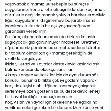
yaşayacak olmamız. Bu sebeple bu süreçte 
duygularınızı kontrol etmeli, aşırılıklardan kaçınmalı, 
dürtülerle değil de mantık yoluyla hareket etmeliyiz. 
Eğer duygularınızı dizginlemeyi başarabilirseniz 
inanılmaz tutku dolu bir aşk yaşayacağınızın 
garantisini verebilirim.
Bu süreç ekonomik anlamda da bizlere kolaylık 
sağlayacak gibi görünmüyor maalesef. Üretmeyi 
öğrenmemiz gereken bu süreçte, sadece tüketen 
bir toplum olmaktan çıkmamız gerektiğini de 
özellikle vurguluyor.
İkizler, Terazi ve Kova’lar destekleyici açılarla aşkı 
bulma konusunda oldukça şanslılar.
Akrep, Yengeç ve Balık’lar için de aynı durum söz 
konusu , bununla birlikte çok iyi gözlem yaparak, 
karşıdaki kişiyi olabildiğince tanımaya çalışarak 
ilerlemeye özen gösterin kiii bu destekleyici enerji 
bir hayal kırıklığı ile sonuçlanmasın.
Koç, Aslan ve Yay’lar için öfkelerine ve egolarına 
yenilmemeleri gereken bir dönem. Mümkünse yeni 