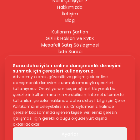
Nasıl Çalışıyor ?
Hakkımızda
İletişim
Blog
Kullanım Şartları
Gizlilik Hakları ve KVKK
Mesafeli Satış Sözleşmesi
İade Süreci
Çerez Politikası
Bilgi Güvenliği Politikası
Sana daha iyi bir online danışmanlık deneyimi
sunmak için çerezleri kullanıyoruz.
Bizi Takip Edin
Advicemy olarak, güvenilir ve gelişmiş bir online
danışmanlık deneyimi sunmak amacıyla çerezleri
kullanıyoruz. Onaylıyorum seçeneğine tıklayarak bu
çerezlerin kullanımına izin verebilirsin. İnternet sitemizde
kullanılan çerezler hakkında daha detaylı bilgi için Çerez
Politikamızı inceleyebilirsiniz. Onaylamanız halinde
çerezler kapsamında işlenen kişisel verileriniz çerezin
çalışması için gerekli olduğu ölçüde yurt dışına
Dikkat -
Online danışmanlık hizmeti, herkese uygun bir hizmet
aktarılacaktır.
değildir. İntihar veya kendine zarar vermek gibi düşüncelere
sahipseniz, sitedeki hizmetler size uygun olmayabilir. Bu
Ayarlar
durumdaysanız aşağıdaki yardım numaraları ile iletişime