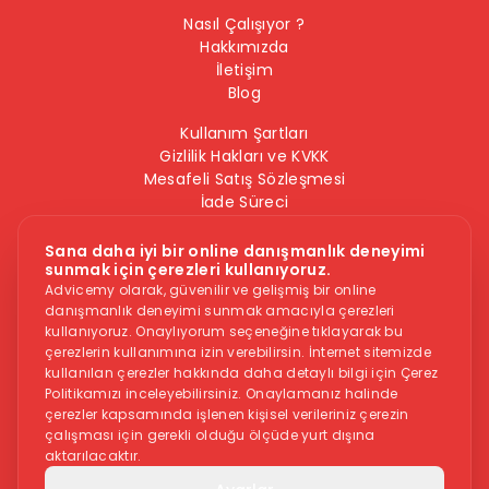
Nasıl Çalışıyor ?
Hakkımızda
İletişim
Blog
Kullanım Şartları
Gizlilik Hakları ve KVKK
Mesafeli Satış Sözleşmesi
İade Süreci
Çerez Politikası
Bilgi Güvenliği Politikası
Sana daha iyi bir online danışmanlık deneyimi
sunmak için çerezleri kullanıyoruz.
Bizi Takip Edin
Advicemy olarak, güvenilir ve gelişmiş bir online
danışmanlık deneyimi sunmak amacıyla çerezleri
kullanıyoruz. Onaylıyorum seçeneğine tıklayarak bu
çerezlerin kullanımına izin verebilirsin. İnternet sitemizde
kullanılan çerezler hakkında daha detaylı bilgi için Çerez
Politikamızı inceleyebilirsiniz. Onaylamanız halinde
çerezler kapsamında işlenen kişisel verileriniz çerezin
çalışması için gerekli olduğu ölçüde yurt dışına
Dikkat -
Online danışmanlık hizmeti, herkese uygun bir hizmet
aktarılacaktır.
değildir. İntihar veya kendine zarar vermek gibi düşüncelere
sahipseniz, sitedeki hizmetler size uygun olmayabilir. Bu