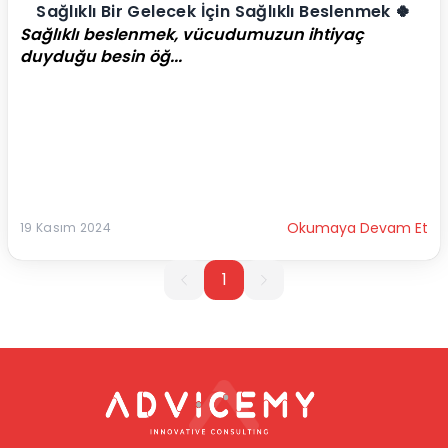
Sağlıklı Bir Gelecek İçin Sağlıklı Beslenmek 🍀
Sağlıklı beslenmek, vücudumuzun ihtiyaç 
duyduğu besin öğ...
Okumaya Devam Et
19 Kasım 2024
1
1