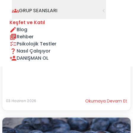
GRUP SEANSLARI
Keşfet ve Katıl
Blog
Kalp Sağlığını Destekleyen Beslenme Önerileri ♥️
Rehber
❤️ Kalp sağlığınızı desteklemek için bazı noktalar 
Psikolojik Testler
çok önemlidir :
Nasıl Çalışıyor
DANIŞMAN OL
🥗 Sebze ve m...
Okumaya Devam Et
03 Haziran 2026