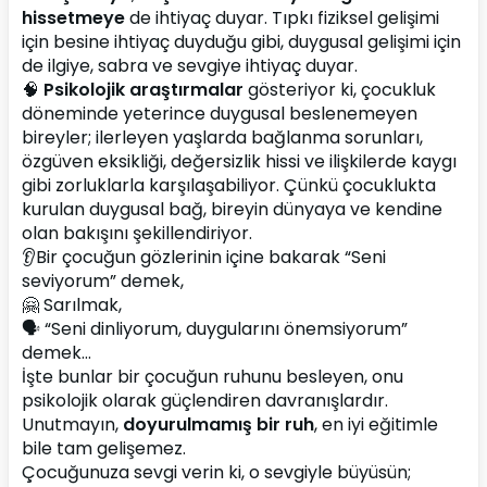
hissetmeye
 de ihtiyaç duyar. Tıpkı fiziksel gelişimi 
için besine ihtiyaç duyduğu gibi, duygusal gelişimi için 
de ilgiye, sabra ve sevgiye ihtiyaç duyar.
🧠 
Psikolojik araştırmalar
 gösteriyor ki, çocukluk 
döneminde yeterince duygusal beslenemeyen 
bireyler; ilerleyen yaşlarda bağlanma sorunları, 
özgüven eksikliği, değersizlik hissi ve ilişkilerde kaygı 
gibi zorluklarla karşılaşabiliyor. Çünkü çocuklukta 
kurulan duygusal bağ, bireyin dünyaya ve kendine 
olan bakışını şekillendiriyor.
👂Bir çocuğun gözlerinin içine bakarak “Seni 
seviyorum” demek,
🤗 Sarılmak,
🗣 “Seni dinliyorum, duygularını önemsiyorum” 
demek…
İşte bunlar bir çocuğun ruhunu besleyen, onu 
psikolojik olarak güçlendiren davranışlardır.
Unutmayın, 
doyurulmamış bir ruh
, en iyi eğitimle 
bile tam gelişemez.
Çocuğunuza sevgi verin ki, o sevgiyle büyüsün; 