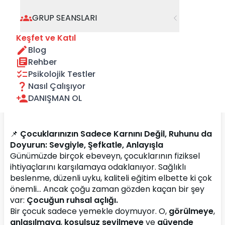
GRUP SEANSLARI
Keşfet ve Katıl
Blog
Rehber
Psikolojik Testler
Nasıl Çalışıyor
DANIŞMAN OL
📌 
Çocuklarınızın Sadece Karnını Değil, Ruhunu da 
Doyurun: Sevgiyle, Şefkatle, Anlayışla
Günümüzde birçok ebeveyn, çocuklarının fiziksel 
ihtiyaçlarını karşılamaya odaklanıyor. Sağlıklı 
beslenme, düzenli uyku, kaliteli eğitim elbette ki çok 
önemli… Ancak çoğu zaman gözden kaçan bir şey 
var: 
Çocuğun ruhsal açlığı.
Bir çocuk sadece yemekle doymuyor. O, 
görülmeye
, 
anlaşılmaya
, 
koşulsuz sevilmeye
 ve 
güvende 