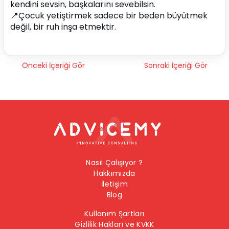
kendini sevsin, başkalarını sevebilsin.
📍Çocuk yetiştirmek sadece bir beden büyütmek 
değil, bir ruh inşa etmektir.
Önceki İçeriği Gör
Sonraki İçeriği Gör
Nasıl Çalışıyor ?
Hakkımızda
İletişim
Blog
Kullanım Şartları
Gizlilik Hakları ve KVKK