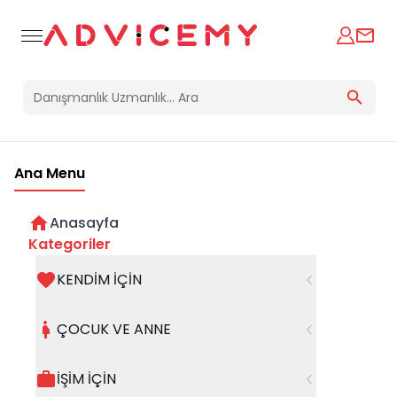
Ana Menu
Anasayfa
Çocukların Sadece Karnını
Kategoriler
Doyurma
KENDİM İÇİN
13 Temmuz 2025
ÇOCUK VE ANNE
İŞİM İÇİN