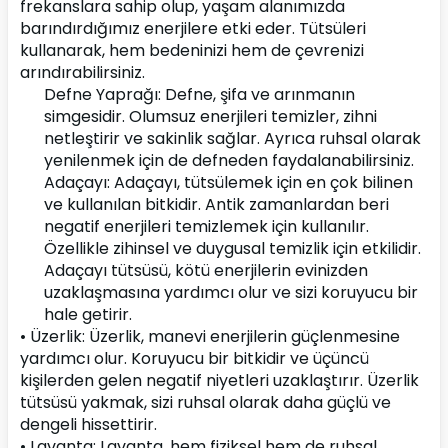
frekanslara sahip olup, yaşam alanımızda 
barındırdığımız enerjilere etki eder. Tütsüleri 
kullanarak, hem bedeninizi hem de çevrenizi 
arındırabilirsiniz.
Defne Yaprağı: Defne, şifa ve arınmanın 
simgesidir. Olumsuz enerjileri temizler, zihni 
netleştirir ve sakinlik sağlar. Ayrıca ruhsal olarak 
yenilenmek için de defneden faydalanabilirsiniz.
Adaçayı: Adaçayı, tütsülemek için en çok bilinen 
ve kullanılan bitkidir. Antik zamanlardan beri 
negatif enerjileri temizlemek için kullanılır. 
Özellikle zihinsel ve duygusal temizlik için etkilidir. 
Adaçayı tütsüsü, kötü enerjilerin evinizden 
uzaklaşmasına yardımcı olur ve sizi koruyucu bir 
hale getirir.
• Üzerlik: Üzerlik, manevi enerjilerin güçlenmesine 
yardımcı olur. Koruyucu bir bitkidir ve üçüncü 
kişilerden gelen negatif niyetleri uzaklaştırır. Üzerlik 
tütsüsü yakmak, sizi ruhsal olarak daha güçlü ve 
dengeli hissettirir.
• Lavanta: Lavanta, hem fiziksel hem de ruhsal 