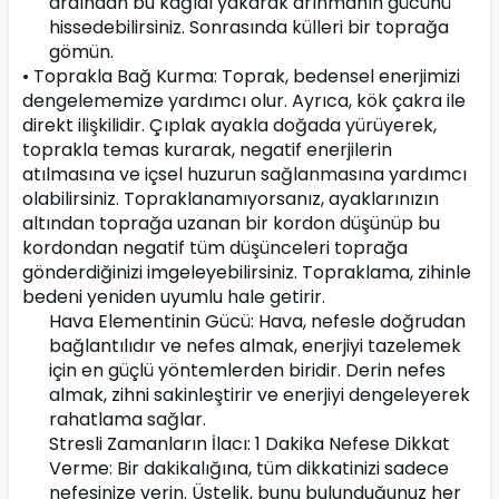
ardından bu kağıdı yakarak arınmanın gücünü 
hissedebilirsiniz. Sonrasında külleri bir toprağa 
gömün.
• Toprakla Bağ Kurma:
Toprak, bedensel enerjimizi 
dengelememize yardımcı olur. Ayrıca, kök çakra ile 
direkt ilişkilidir. Çıplak ayakla doğada yürüyerek, 
toprakla temas kurarak, negatif enerjilerin 
atılmasına ve içsel huzurun sağlanmasına yardımcı 
olabilirsiniz. Topraklanamıyorsanız, ayaklarınızın 
altından toprağa uzanan bir kordon düşünüp bu 
kordondan negatif tüm düşünceleri toprağa 
gönderdiğinizi imgeleyebilirsiniz. Topraklama, zihinle 
bedeni yeniden uyumlu hale getirir.
Hava Elementinin Gücü:
Hava, nefesle doğrudan 
bağlantılıdır ve nefes almak, enerjiyi tazelemek 
için en güçlü yöntemlerden biridir. Derin nefes 
almak, zihni sakinleştirir ve enerjiyi dengeleyerek 
rahatlama sağlar.
Stresli Zamanların İlacı: 1 Dakika Nefese Dikkat 
Verme: Bir dakikalığına, tüm dikkatinizi sadece 
nefesinize verin. Üstelik, bunu bulunduğunuz her 