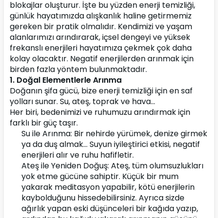
blokajlar oluşturur. İşte bu yüzden enerji temizliği, 
günlük hayatımızda alışkanlık haline getirmemiz 
gereken bir pratik olmalıdır. Kendimizi ve yaşam 
alanlarımızı arındırarak, içsel dengeyi ve yüksek 
frekanslı enerjileri hayatımıza çekmek çok daha 
kolay olacaktır. Negatif enerjilerden arınmak için 
birden fazla yöntem bulunmaktadır. 
1. Doğal Elementlerle Arınma
Doğanın şifa gücü, bize enerji temizliği için en saf 
yolları sunar. Su, ateş, toprak ve hava… 
Her biri, bedenimizi ve ruhumuzu arındırmak için 
farklı bir güç taşır.
Su ile Arınma:
Bir nehirde yürümek, denize girmek 
ya da duş almak… Suyun iyileştirici etkisi, negatif 
enerjileri alır ve ruhu hafifletir.
Ateş ile Yeniden Doğuş: Ateş, tüm olumsuzlukları 
yok etme gücüne sahiptir. Küçük bir mum 
yakarak meditasyon yapabilir, kötü enerjilerin 
kaybolduğunu hissedebilirsiniz. Ayrıca sizde 
ağırlık yapan eski düşünceleri bir kağıda yazıp, 