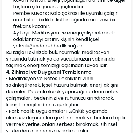
Kuvars Kristali: Enerji yoğunluğunu artırır ve diğer 
taşların şifa gücünü güçlendirir.
Pembe Kuvars : Kalp çakrası ile uyumlu çalışır, 
ametist ile birlikte kullandığında mucizevi bir 
frekans kazanır. 
Ay taşı : Meditasyon ve enerji çalışmalarında 
odaklanmayı artırır. Kişinin kendi içsel 
yolculuğunda rehberlik sağlar.
Bu taşları evinizde bulundurmak, meditasyon 
sırasında tutmak ya da vücudunuzun yakınında 
taşımak, enerji temizliği açısından faydalıdır.
4. Zihinsel ve Duygusal Temizlenme
• Meditasyon ve Nefes Teknikleri: Zihni 
sakinleştirerek, içsel huzuru bulmak, enerji akışını 
düzenler. Düzenli olarak yapacağınız derin nefes 
çalışmaları, bedeninizi ve ruhunuzu arındırarak, 
karışık enerjilerden özgürleştirir.
• Farkındalık Uygulamaları: Günlük yaşamda 
olumsuz düşünceleri gözlemlemek ve bunlara tepki 
vermek yerine, onları serbest bırakmak, zihinsel 
yüklerden arınmanıza yardımcı olur.