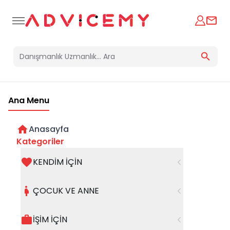
Ana Menu
Anasayfa
İlişkilerde Sürekli Ulaşılabilir Olma
Kategoriler
Kaygısı
KENDİM İÇİN
21 Eylül 2025
ÇOCUK VE ANNE
İŞİM İÇİN