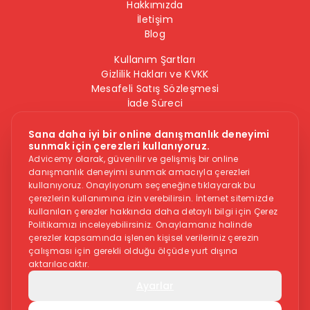
Hakkımızda
İletişim
Blog
Kullanım Şartları
Gizlilik Hakları ve KVKK
Mesafeli Satış Sözleşmesi
İade Süreci
Çerez Politikası
Bilgi Güvenliği Politikası
Sana daha iyi bir online danışmanlık deneyimi
sunmak için çerezleri kullanıyoruz.
Bizi Takip Edin
Advicemy olarak, güvenilir ve gelişmiş bir online
danışmanlık deneyimi sunmak amacıyla çerezleri
kullanıyoruz. Onaylıyorum seçeneğine tıklayarak bu
çerezlerin kullanımına izin verebilirsin. İnternet sitemizde
kullanılan çerezler hakkında daha detaylı bilgi için Çerez
Politikamızı inceleyebilirsiniz. Onaylamanız halinde
çerezler kapsamında işlenen kişisel verileriniz çerezin
çalışması için gerekli olduğu ölçüde yurt dışına
Dikkat -
Online danışmanlık hizmeti, herkese uygun bir hizmet
aktarılacaktır.
değildir. İntihar veya kendine zarar vermek gibi düşüncelere
sahipseniz, sitedeki hizmetler size uygun olmayabilir. Bu
Ayarlar
durumdaysanız aşağıdaki yardım numaraları ile iletişime
geçmenizi tavsiye ederiz.