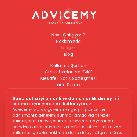
Nasıl Çalışıyor ?
Hakkımızda
İletişim
Blog
Kullanım Şartları
Gizlilik Hakları ve KVKK
Mesafeli Satış Sözleşmesi
İade Süreci
Çerez Politikası
Bilgi Güvenliği Politikası
Sana daha iyi bir online danışmanlık deneyimi
sunmak için çerezleri kullanıyoruz.
Bizi Takip Edin
Advicemy olarak, güvenilir ve gelişmiş bir online
danışmanlık deneyimi sunmak amacıyla çerezleri
kullanıyoruz. Onaylıyorum seçeneğine tıklayarak bu
çerezlerin kullanımına izin verebilirsin. İnternet sitemizde
kullanılan çerezler hakkında daha detaylı bilgi için Çerez