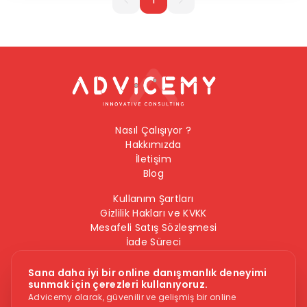
Nasıl Çalışıyor ?
Hakkımızda
İletişim
Blog
Kullanım Şartları
Gizlilik Hakları ve KVKK
Mesafeli Satış Sözleşmesi
İade Süreci
Çerez Politikası
Bilgi Güvenliği Politikası
Sana daha iyi bir online danışmanlık deneyimi
sunmak için çerezleri kullanıyoruz.
Bizi Takip Edin
Advicemy olarak, güvenilir ve gelişmiş bir online