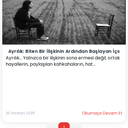
Ayrılık: Biten Bir İlişkinin Ardından Başlayan İçs
Ayrılık… Yalnızca bir ilişkinin sona ermesi değil; ortak 
hayallerin, paylaşılan kahkahaların, hat...
Okumaya Devam Et
20 Haziran 2025
1
1