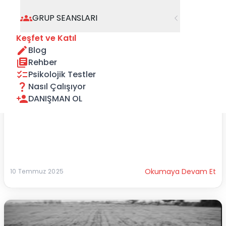
GRUP SEANSLARI
Keşfet ve Katıl
Blog
Rehber
Acı: Kaçınılması Gereken Bir Yük mü ?
Acı, hayatımızda neyi temsil eder? Bizi zayıflatan, 
Psikolojik Testler
anlamsız bir yük mü; yoksa karakterimizi yoğu...
Nasıl Çalışıyor
DANIŞMAN OL
Okumaya Devam Et
10 Temmuz 2025