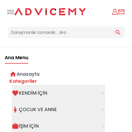
Ana Menu
Anasayfa
Obsesif Kompulsif Bozukluk (OKB)
Kategoriler
KENDİM İÇİN
Uzman Klinik Psikolog
08 Eylül 2025
Oğuzhan Akçadağ
ÇOCUK VE ANNE
İŞİM İÇİN