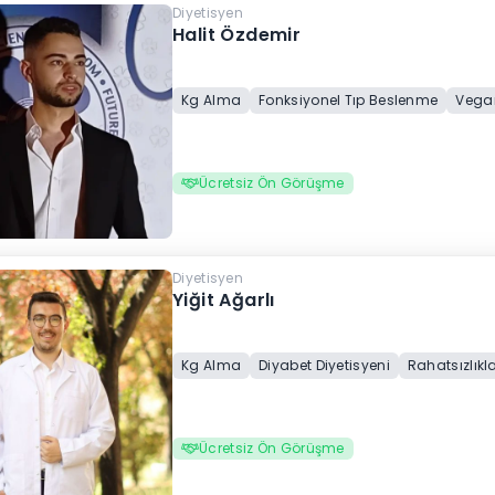
Diyetisyen
Halit Özdemir
Kg Alma
Fonksiyonel Tıp Beslenme
Vegan
Ücretsiz Ön Görüşme
Diyetisyen
Yiğit Ağarlı
Kg Alma
Diyabet Diyetisyeni
Rahatsızlık
Ücretsiz Ön Görüşme