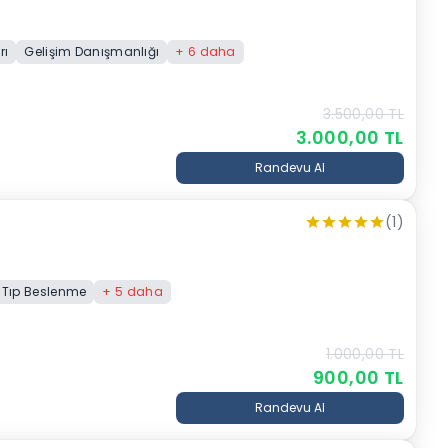
rı
Gelişim Danışmanlığı
+
6
daha
3.500,00
TL
3.000,00
TL
Randevu Al
(1)
 Tıp Beslenme
+
5
daha
1.000,00
TL
900,00
TL
Randevu Al