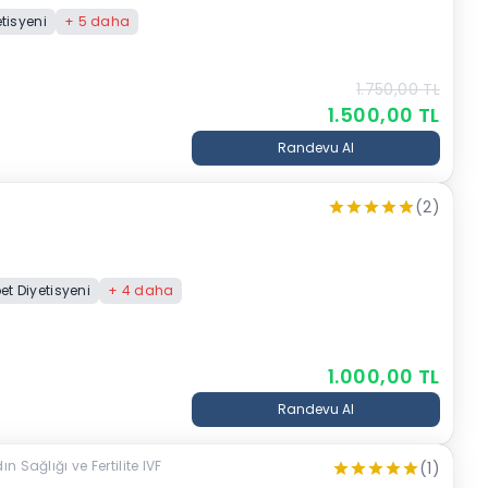
tisyeni
+
5
daha
1.750,00
TL
1.500,00
TL
Randevu Al
(2)
et Diyetisyeni
+
4
daha
1.000,00
TL
Randevu Al
Sağlığı ve Fertilite IVF
(1)