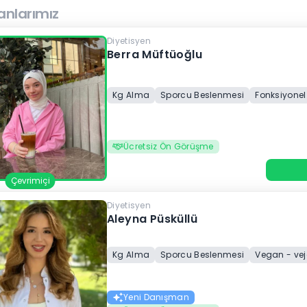
nlarımız
Diyetisyen
Berra Müftüoğlu
Kg Alma
Sporcu Beslenmesi
Fonksiyonel
Ücretsiz Ön Görüşme
Çevrimiçi
Diyetisyen
Aleyna Püsküllü
Kg Alma
Sporcu Beslenmesi
Vegan - ve
Yeni Danışman