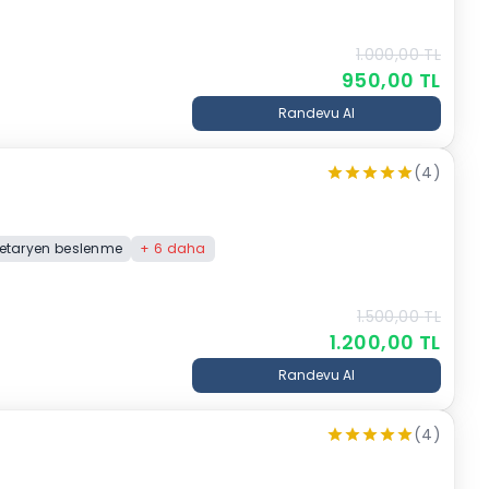
1.000,00
TL
950,00
TL
Randevu Al
(4)
jetaryen beslenme
+
6
daha
1.500,00
TL
1.200,00
TL
Randevu Al
(4)