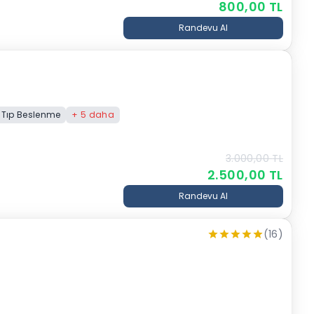
800,00
TL
Randevu Al
 Tıp Beslenme
+
5
daha
3.000,00
TL
2.500,00
TL
Randevu Al
(16)