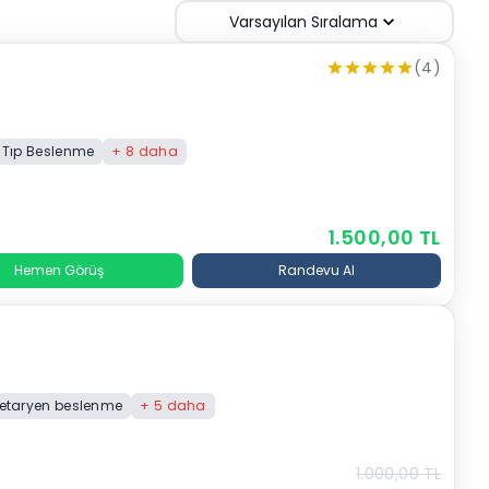
Varsayılan Sıralama
(4)
 Tıp Beslenme
+
8
daha
1.500,00
TL
Hemen Görüş
Randevu Al
jetaryen beslenme
+
5
daha
1.000,00
TL