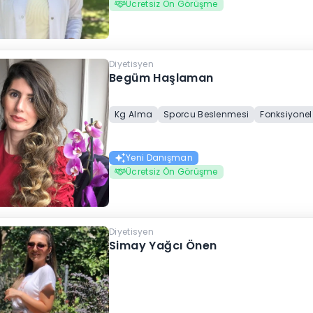
Ücretsiz Ön Görüşme
Diyetisyen
Begüm Haşlaman
Kg Alma
Sporcu Beslenmesi
Fonksiyonel
Yeni Danışman
Ücretsiz Ön Görüşme
Diyetisyen
Simay Yağcı Önen