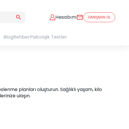
Hesabım
DANIŞMAN OL
Blog
Rehber
Psikolojik Testler
slenme planları oluşturun. Sağlıklı yaşam, kilo 
rinize ulaşın.