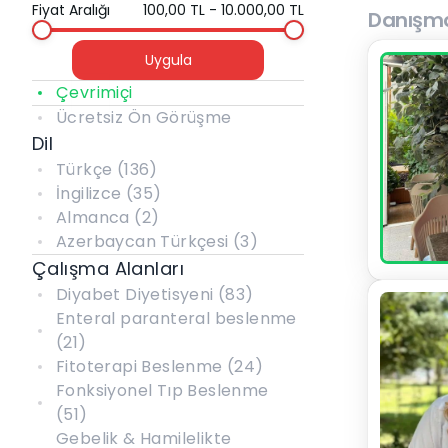
Fiyat Aralığı
100,00 TL - 10.000,00 TL
Danışma
Uygula
Çevrimiçi
Ücretsiz Ön Görüşme
Dil
Türkçe
(
136
)
İngilizce
(
35
)
Almanca
(
2
)
Azerbaycan Türkçesi
(
3
)
Çalışma Alanları
Diyabet Diyetisyeni
(
83
)
Enteral paranteral beslenme
(
21
)
Fitoterapi Beslenme
(
24
)
Fonksiyonel Tıp Beslenme
(
51
)
Gebelik & Hamilelikte