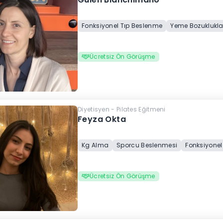
Fonksiyonel Tıp Beslenme
Yeme Bozuklukla
Ücretsiz Ön Görüşme
Diyetisyen - Pilates Eğitmeni
Feyza Okta
Kg Alma
Sporcu Beslenmesi
Fonksiyonel
Ücretsiz Ön Görüşme