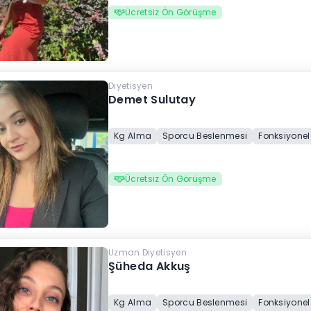
Ücretsiz Ön Görüşme
Diyetisyen
Demet Sulutay
Kg Alma
Sporcu Beslenmesi
Fonksiyonel
Ücretsiz Ön Görüşme
Uzman Diyetisyen
Şüheda Akkuş
Kg Alma
Sporcu Beslenmesi
Fonksiyonel