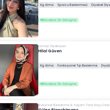
Kg Alma
Sporcu Beslenmesi
Diyabet Diye
Ücretsiz Ön Görüşme
Uzman Diyetisyen
Hilal Güven
Kg Alma
Fonksiyonel Tıp Beslenme
Diyab
Ücretsiz Ön Görüşme
Bütünsel Beslenme & Yaşam Tarzı Koçu | Kadın 
Gülen Bianchimano