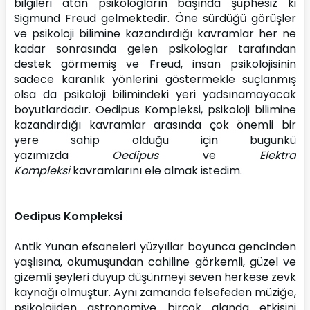
bilgileri atan psikologların başında şüphesiz ki 
Sigmund Freud gelmektedir. Öne sürdüğü görüşler 
ve psikoloji bilimine kazandırdığı kavramlar her ne 
kadar sonrasında gelen psikologlar tarafından 
destek görmemiş ve Freud, insan psikolojisinin 
sadece karanlık yönlerini göstermekle suçlanmış 
olsa da psikoloji bilimindeki yeri yadsınamayacak 
boyutlardadır. Oedipus Kompleksi, psikoloji bilimine 
kazandırdığı kavramlar arasında çok önemli bir 
yere sahip olduğu için bugünkü 
yazımızda 
Oedipus
 ve 
Elektra 
Kompleksi 
kavramlarını ele almak istedim.
Oedipus Kompleksi
Antik Yunan efsaneleri yüzyıllar boyunca gencinden 
yaşlısına, okumuşundan cahiline görkemli, güzel ve 
gizemli şeyleri duyup düşünmeyi seven herkese zevk 
kaynağı olmuştur. Aynı zamanda felsefeden müziğe, 
psikolojiden astronomiye birçok alanda etkisini 