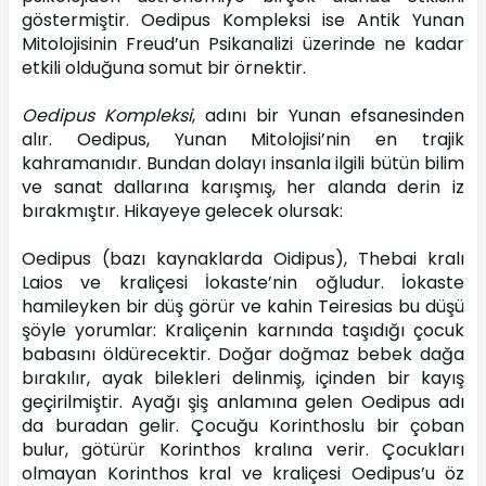
göstermiştir. Oedipus Kompleksi ise Antik Yunan 
Mitolojisinin Freud’un Psikanalizi üzerinde ne kadar 
etkili olduğuna somut bir örnektir.
Oedipus Kompleksi
, adını bir Yunan efsanesinden 
alır. Oedipus, Yunan Mitolojisi’nin en trajik 
kahramanıdır. Bundan dolayı insanla ilgili bütün bilim 
ve sanat dallarına karışmış, her alanda derin iz 
bırakmıştır. Hikayeye gelecek olursak:
Oedipus (bazı kaynaklarda Oidipus), Thebai kralı 
Laios ve kraliçesi İokaste’nin oğludur. İokaste 
hamileyken bir düş görür ve kahin Teiresias bu düşü 
şöyle yorumlar: Kraliçenin karnında taşıdığı çocuk 
babasını öldürecektir. Doğar doğmaz bebek dağa 
bırakılır, ayak bilekleri delinmiş, içinden bir kayış 
geçirilmiştir. Ayağı şiş anlamına gelen Oedipus adı 
da buradan gelir. Çocuğu Korinthoslu bir çoban 
bulur, götürür Korinthos kralına verir. Çocukları 
olmayan Korinthos kral ve kraliçesi Oedipus’u öz 