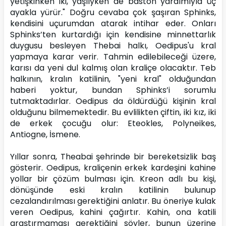
yetişkinken iki, yaşlıyken de baston yardımıyla üç 
ayakla yürür." Doğru cevaba çok şaşıran Sphinks, 
kendisini uçurumdan atarak intihar eder. Onları 
Sphinks’ten kurtardığı için kendisine minnettarlık 
duygusu besleyen Thebai halkı, Oedipus'u kral 
yapmaya karar verir. Tahmin edilebileceği üzere, 
karısı da yeni dul kalmış olan kraliçe olacaktır. Teb 
halkının, kralın katilinin, "yeni kral" olduğundan 
haberi yoktur, bundan Sphinks’i sorumlu 
tutmaktadırlar. Oedipus da öldürdüğü kişinin kral 
olduğunu bilmemektedir. Bu evlilikten çiftin, iki kız, iki 
de erkek çocuğu olur: Eteokles, Polyneikes, 
Antiogne, İsmene.
Yıllar sonra, Theabai şehrinde bir bereketsizlik baş 
gösterir. Oedipus, kraliçenin erkek kardeşini kahine 
yollar bir çözüm bulması için. Kreon adlı bu kişi, 
dönüşünde eski kralın katilinin bulunup 
cezalandırılması gerektiğini anlatır. Bu öneriye kulak 
veren Oedipus, kahini çağırtır. Kahin, ona katili 
araştırmaması gerektiğini söyler, bunun üzerine 