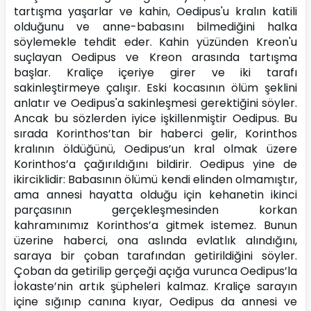
tartışma yaşarlar ve kahin, Oedipus'u kralın katili 
olduğunu ve anne-babasını bilmediğini halka 
söylemekle tehdit eder. Kahin yüzünden Kreon'u 
suçlayan Oedipus ve Kreon arasında tartışma 
başlar. Kraliçe içeriye girer ve iki tarafı 
sakinleştirmeye çalışır. Eski kocasının ölüm şeklini 
anlatır ve Oedipus'a sakinleşmesi gerektiğini söyler. 
Ancak bu sözlerden iyice işkillenmiştir Oedipus. Bu 
sırada Korinthos’tan bir haberci gelir, Korinthos 
kralının öldüğünü, Oedipus’un kral olmak üzere 
Korinthos’a çağırıldığını bildirir. Oedipus yine de 
ikirciklidir: Babasının ölümü kendi elinden olmamıştır, 
ama annesi hayatta olduğu için kehanetin ikinci 
parçasının gerçekleşmesinden korkan 
kahramınımız Korinthos’a gitmek istemez. Bunun 
üzerine haberci, ona aslında evlatlık alındığını, 
saraya bir çoban tarafından getirildiğini söyler. 
Çoban da getirilip gerçeği açığa vurunca Oedipus’la 
İokaste’nin artık şüpheleri kalmaz. Kraliçe sarayın 
içine sığınıp canına kıyar, Oedipus da annesi ve 