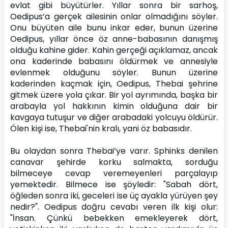
evlat gibi büyütürler. Yıllar sonra bir sarhoş, 
Oedipus’a gerçek ailesinin onlar olmadığını söyler. 
Onu büyüten aile bunu inkar eder, bunun üzerine 
Oedipus, yıllar önce öz anne-babasının danışmış 
olduğu kahine gider. Kahin gerçeği açıklamaz, ancak 
ona kaderinde babasını öldürmek ve annesiyle 
evlenmek olduğunu söyler. Bunun üzerine 
kaderinden kaçmak için, Oedipus, Thebai şehrine 
gitmek üzere yola çıkar. Bir yol ayrımında, başka bir 
arabayla yol hakkının kimin olduğuna dair bir 
kavgaya tutuşur ve diğer arabadaki yolcuyu öldürür. 
Ölen kişi ise, Thebai'nin kralı, yani öz babasıdır.
Bu olaydan sonra Thebai’ye varır. Sphinks denilen 
canavar şehirde korku salmakta, sorduğu 
bilmeceye cevap veremeyenleri parçalayıp 
yemektedir. Bilmece ise şöyledir: "Sabah dört, 
öğleden sonra iki, geceleri ise üç ayakla yürüyen şey 
nedir?". Oedipus doğru cevabı veren ilk kişi olur: 
"İnsan. Çünkü bebekken emekleyerek dört, 