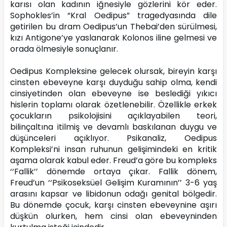
karısı olan kadının iğnesiyle gözlerini kör eder. 
Sophokles’in “Kral Oedipus” tragedyasında dile 
getirilen bu dram Oedipus’un Thebai’den sürülmesi, 
kızı Antigone’ye yaslanarak Kolonos iline gelmesi ve 
orada ölmesiyle sonuçlanır.
Oedipus Kompleksine gelecek olursak, bireyin karşı 
cinsten ebeveyne karşı duyduğu sahip olma, kendi 
cinsiyetinden olan ebeveyne ise beslediği yıkıcı 
hislerin toplamı olarak özetlenebilir. Özellikle erkek 
çocukların psikolojisini açıklayabilen teori, 
bilinçaltına itilmiş ve devamlı baskılanan duygu ve 
düşünceleri açıklıyor. Psikanaliz, Oedipus 
Kompleksi’ni insan ruhunun gelişimindeki en kritik 
aşama olarak kabul eder. Freud’a göre bu kompleks 
‘‘Fallik’’ dönemde ortaya çıkar. Fallik dönem, 
Freud’un ‘‘Psikoseksüel Gelişim Kuramının’’ 3-6 yaş 
arasını kapsar ve libidonun odağı genital bölgedir. 
Bu dönemde çocuk, karşı cinsten ebeveynine aşırı 
düşkün olurken, hem cinsi olan ebeveyninden 