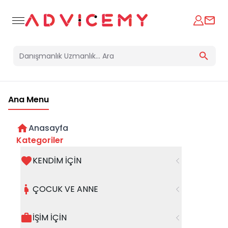
Online Öğrenci Koçu
Ana Menu
Anasayfa
Kategoriler
KENDİM İÇİN
ÇOCUK VE ANNE
Online öğrenci koçu danışmanlığı ile ders çalışma, 
İŞİM İÇİN
zaman yönetimi ve sınav hazırlıklarını geliştirerek 