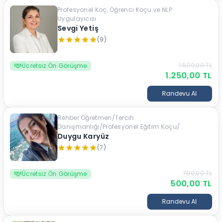
Profesyonel Koç, Öğrenci Koçu ve NLP
Uygulayıcısı
Sevgi Yetiş
(9)
1.500,00
TL
Ücretsiz Ön Görüşme
1.250,00
TL
Randevu Al
Rehber Öğretmen/Tercih
Danışmanlığı/Profesyonel Eğitim Koçu/
Duygu Karyüz
(7)
700,00
TL
Ücretsiz Ön Görüşme
500,00
TL
Randevu Al