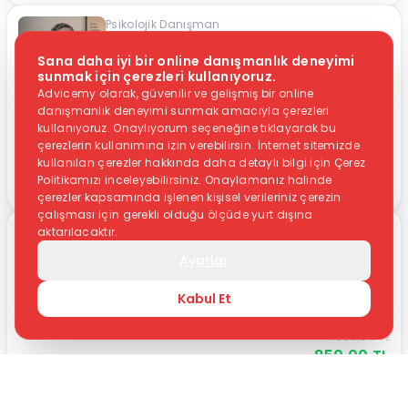
Psikolojik Danışman
Elif Turgut
Sana daha iyi bir online danışmanlık deneyimi
(6)
sunmak için çerezleri kullanıyoruz.
Akran Zorbalığı
Ayrılık Sonrası ve Yas
Advicemy olarak, güvenilir ve gelişmiş bir online
Okula hazırlık
+
28
daha
danışmanlık deneyimi sunmak amacıyla çerezleri
kullanıyoruz. Onaylıyorum seçeneğine tıklayarak bu
1.000,00
TL
Ücretsiz Ön Görüşme
çerezlerin kullanımına izin verebilirsin. İnternet sitemizde
900,00
TL
kullanılan çerezler hakkında daha detaylı bilgi için Çerez
Politikamızı inceleyebilirsiniz. Onaylamanız halinde
Randevu Al
çerezler kapsamında işlenen kişisel verileriniz çerezin
çalışması için gerekli olduğu ölçüde yurt dışına
Psikolojik Danışman
aktarılacaktır.
Esra Ulubaş
Ayarlar
(6)
Akran Zorbalığı
Ayrılık Sonrası ve Yas
Kabul Et
Göç Psikolojisi
+
32
daha
1.000,00
TL
850,00
TL
Randevu Al