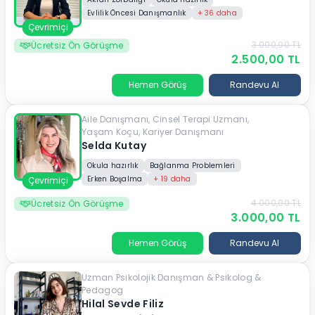
Evlilik Öncesi Danışmanlık
+
36
daha
Çevrimiçi
3.000,00
TL
Ücretsiz Ön Görüşme
2.500,00
TL
Hemen Görüş
Randevu Al
Aile Danışmanı, Cinsel Terapi Uzmanı,
Yaşam Koçu, Kariyer Danışmanı
Selda Kutay
Okula hazırlık
Bağlanma Problemleri
Erken Boşalma
+
19
daha
Çevrimiçi
4.000,00
TL
Ücretsiz Ön Görüşme
3.000,00
TL
Hemen Görüş
Randevu Al
Uzman Psikolojik Danışman & Psikolog &
Pedagog
Hilal Sevde Filiz