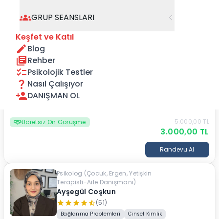
öğrencilerinizin akademik hedeflerine ulaşmalarını 
sağlayın. Uzman koçlardan destek alın.
GRUP SEANSLARI
Keşfet ve Katıl
Filtrele
Sırala
Çevrimiçi
Blog
Rehber
Psikolog
Psikolojik Testler
Zehra Sertoğlu
Nasıl Çalışıyor
(21)
DANIŞMAN OL
Akran Zorbalığı
Göç Psikolojisi
Bağlanma Problemleri
+
65
daha
5.000,00
TL
Ücretsiz Ön Görüşme
3.000,00
TL
Randevu Al
Psikolog (Çocuk, Ergen, Yetişkin
Terapisti-Aile Danışmanı)
Ayşegül Coşkun
(51)
Bağlanma Problemleri
Cinsel Kimlik