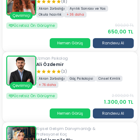
(8)
Akran Zorbalığı
Ayrılık Sonrası ve Yas
Okula hazırlık
+
36
daha
Çevrimiçi
900,00
TL
Ücretsiz Ön Görüşme
650,00
TL
Hemen Görüş
Randevu Al
Uzman Psikolog
Ali Özdemir
(3)
Akran Zorbalığı
Göç Psikolojisi
Cinsel Kimlik
+
76
daha
Çevrimiçi
2.000,00
TL
Ücretsiz Ön Görüşme
1.300,00
TL
Hemen Görüş
Randevu Al
Kişisel Gelişim Danışmanlığı &
Profesyonel Koç