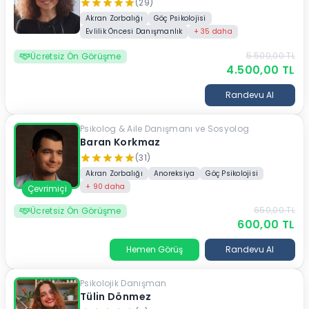
(29)
Akran Zorbalığı
Göç Psikolojisi
Evlilik Öncesi Danışmanlık
+
35
daha
5.500,00
TL
Ücretsiz Ön Görüşme
4.500,00
TL
Randevu Al
Psikolog & Aile Danışmanı ve Sosyolog
Baran Korkmaz
(31)
Akran Zorbalığı
Anoreksiya
Göç Psikolojisi
+
90
daha
Çevrimiçi
650,00
TL
Ücretsiz Ön Görüşme
600,00
TL
Hemen Görüş
Randevu Al
Psikolojik Danışman
Tülin Dönmez