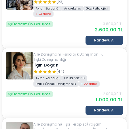
(23)
Akran Zorbalığı
Anoreksiya
Göç Psikolojisi
+
73
daha
3.800,00
TL
Ücretsiz Ön Görüşme
2.600,00
TL
Randevu Al
Aile Danışmanı, Psikolojik Danışmanlık,
İlişki Danışmanlığı
Ilgın Doğan
(44)
Akran Zorbalığı
Okula hazırlık
Evlilik Öncesi Danışmanlık
+
22
daha
2.000,00
TL
Ücretsiz Ön Görüşme
1.000,00
TL
Randevu Al
Aile Danışmanı/İlişki Terapisti/Yaşam