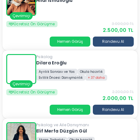
Hilal İsmailoğlu
Çevrimiçi
3.000,00
TL
Ücretsiz Ön Görüşme
2.500,00
TL
Hemen Görüş
Randevu Al
Psikolog
Dilara Eroğlu
Ayrılık Sonrası ve Yas
Okula hazırlık
Evlilik Öncesi Danışmanlık
+
37
daha
Çevrimiçi
2.200,00
TL
Ücretsiz Ön Görüşme
2.000,00
TL
Hemen Görüş
Randevu Al
Psikolog ve Aile Danışmanı
Elif Merfa Düzgün Gül
Akran Zorbalığı
Okula hazırlık