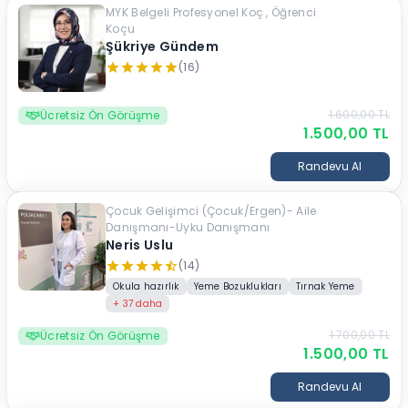
MYK Belgeli Profesyonel Koç , Öğrenci
Koçu
Şükriye Gündem
(16)
1.600,00
TL
Ücretsiz Ön Görüşme
1.500,00
TL
Randevu Al
Çocuk Gelişimci (Çocuk/Ergen)- Aile
Danışmanı-Uyku Danışmanı
Neris Uslu
(14)
Okula hazırlık
Yeme Bozuklukları
Tırnak Yeme
+
37
daha
1.700,00
TL
Ücretsiz Ön Görüşme
1.500,00
TL
Randevu Al