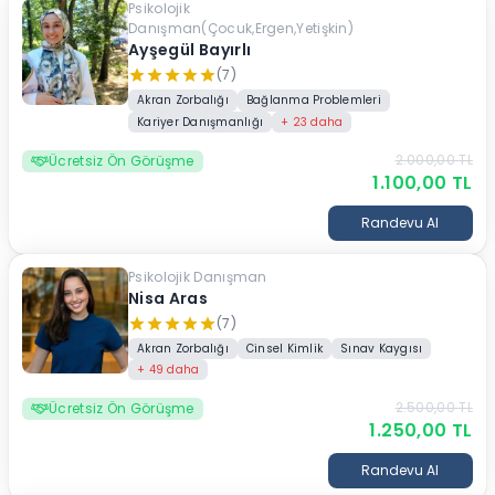
Psikolojik
Danışman(Çocuk,Ergen,Yetişkin)
Ayşegül Bayırlı
(7)
Akran Zorbalığı
Bağlanma Problemleri
Kariyer Danışmanlığı
+
23
daha
2.000,00
TL
Ücretsiz Ön Görüşme
1.100,00
TL
Randevu Al
Psikolojik Danışman
Nisa Aras
(7)
Akran Zorbalığı
Cinsel Kimlik
Sınav Kaygısı
+
49
daha
2.500,00
TL
Ücretsiz Ön Görüşme
1.250,00
TL
Randevu Al