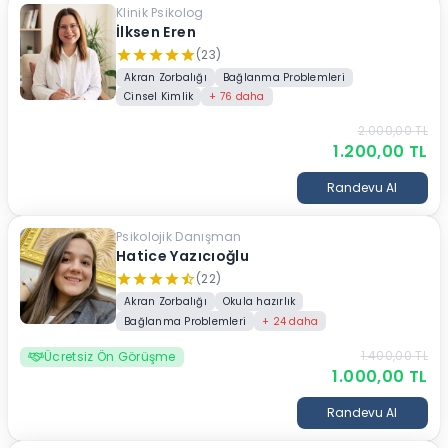
Klinik Psikolog
İlksen Eren
(23)
Akran Zorbalığı
Bağlanma Problemleri
Cinsel Kimlik
+
76
daha
2.000,00
TL
1.200,00
TL
Randevu Al
Psikolojik Danışman
Hatice Yazıcıoğlu
(22)
Akran Zorbalığı
Okula hazırlık
Bağlanma Problemleri
+
24
daha
1.400,00
TL
Ücretsiz Ön Görüşme
1.000,00
TL
Randevu Al