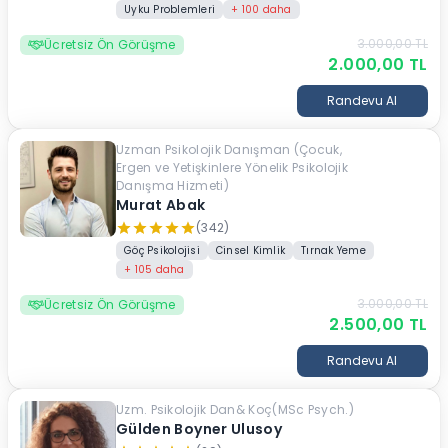
Uyku Problemleri
+
100
daha
3.000,00
TL
Ücretsiz Ön Görüşme
2.000,00
TL
Randevu Al
Uzman Psikolojik Danışman (Çocuk,
Ergen ve Yetişkinlere Yönelik Psikolojik
Danışma Hizmeti)
Murat Abak
(342)
Göç Psikolojisi
Cinsel Kimlik
Tırnak Yeme
+
105
daha
3.000,00
TL
Ücretsiz Ön Görüşme
2.500,00
TL
Randevu Al
Uzm. Psikolojik Dan& Koç(MSc Psych.)
Gülden Boyner Ulusoy