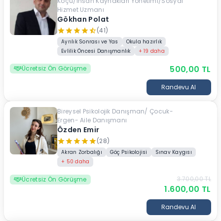
Koçu/İnsan Kaynakları Yönetimi/Sosyal
Hizmet Uzmanı
Gökhan Polat
(41)
Ayrılık Sonrası ve Yas
Okula hazırlık
Evlilik Öncesi Danışmanlık
+
19
daha
500,00
TL
Ücretsiz Ön Görüşme
Randevu Al
Bireysel Psikolojik Danışman/ Çocuk-
Ergen- Aile Danışmanı
Özden Emir
(28)
Akran Zorbalığı
Göç Psikolojisi
Sınav Kaygısı
+
50
daha
3.700,00
TL
Ücretsiz Ön Görüşme
1.600,00
TL
Randevu Al