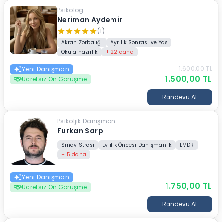
Psikolog
Neriman Aydemir
(1)
Akran Zorbalığı
Ayrılık Sonrası ve Yas
Okula hazırlık
+
22
daha
1.600,00
TL
Yeni Danışman
1.500,00
TL
Ücretsiz Ön Görüşme
Randevu Al
Psikoljik Danışman
Furkan Sarp
Sınav Stresi
Evlilik Öncesi Danışmanlık
EMDR
+
5
daha
Yeni Danışman
1.750,00
TL
Ücretsiz Ön Görüşme
Randevu Al