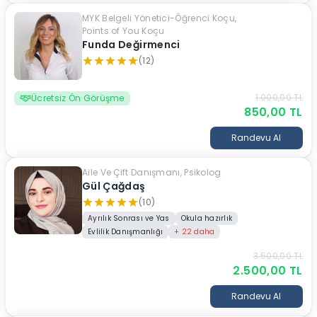
MYK Belgeli Yönetici-Öğrenci Koçu,
Points of You Koçu
Funda Değirmenci
(12)
1.000,00
TL
Ücretsiz Ön Görüşme
850,00
TL
Randevu Al
Aile Ve Çift Danışmanı, Psikolog
Gül Çağdaş
(10)
Ayrılık Sonrası ve Yas
Okula hazırlık
Evlilik Danışmanlığı
+
22
daha
3.500,00
TL
2.500,00
TL
Randevu Al