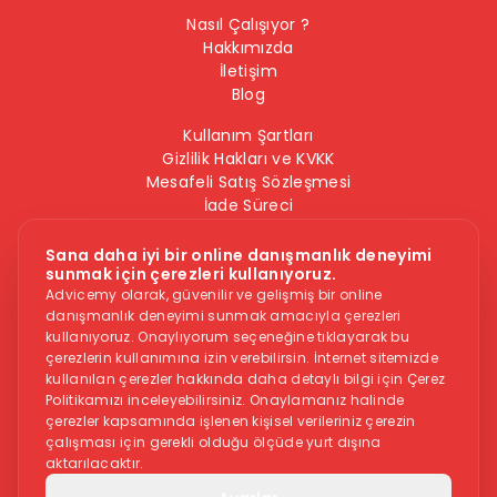
Nasıl Çalışıyor ?
Hakkımızda
İletişim
Blog
Kullanım Şartları
Gizlilik Hakları ve KVKK
Mesafeli Satış Sözleşmesi
İade Süreci
Çerez Politikası
Bilgi Güvenliği Politikası
Sana daha iyi bir online danışmanlık deneyimi
sunmak için çerezleri kullanıyoruz.
Bizi Takip Edin
Advicemy olarak, güvenilir ve gelişmiş bir online
danışmanlık deneyimi sunmak amacıyla çerezleri
kullanıyoruz. Onaylıyorum seçeneğine tıklayarak bu
çerezlerin kullanımına izin verebilirsin. İnternet sitemizde
kullanılan çerezler hakkında daha detaylı bilgi için Çerez
Politikamızı inceleyebilirsiniz. Onaylamanız halinde
çerezler kapsamında işlenen kişisel verileriniz çerezin
çalışması için gerekli olduğu ölçüde yurt dışına
Dikkat -
Online danışmanlık hizmeti, herkese uygun bir hizmet
aktarılacaktır.
değildir. İntihar veya kendine zarar vermek gibi düşüncelere
sahipseniz, sitedeki hizmetler size uygun olmayabilir. Bu