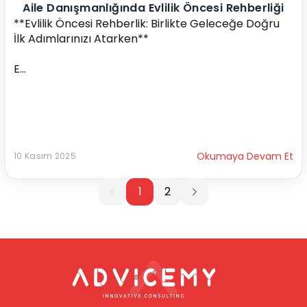
Aile Danışmanlığında Evlilik Öncesi Rehberliği
**Evlilik Öncesi Rehberlik: Birlikte Geleceğe Doğru 
İlk Adımlarınızı Atarken**
E...
Okumaya Devam Et
10 Kasım 2025
1
1
2