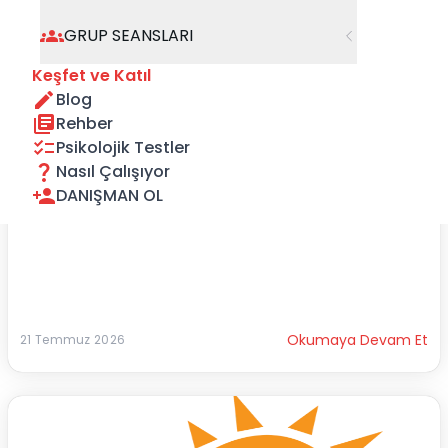
GRUP SEANSLARI
Keşfet ve Katıl
Blog
Rehber
Bir Çocuğun Hatırladığı Ev
Yıllar geçer…
Psikolojik Testler
Saçlara ak düşer, çocuklar büyür, odalar boşalır.
Nasıl Çalışıyor
Fakat hiçbir çocuk, b...
DANIŞMAN OL
Okumaya Devam Et
21 Temmuz 2026